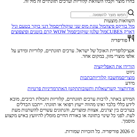
בחרו מוצר וקבלו השוואת קלוריות וערכים תזונתיים זה מול זה.
השוואות מוצעות
מול
בורקס פיצה
מול
עוגת מוס שני שוקולדים
מול
דגני בוקר בטעם וניל
דארק CUBES
מול
שלגון שוקוביס
מול
WOW קרם בוטנים ופיצפוצים
פודיפדיה
אנציקלופדיית האוכל של ישראל. ערכים תזונתיים, קלוריות ומידע על
אלפי מוצרי מזון, במקום אחד.
הורידו את האפליקציה
ניווט
מוצרים
מחשבון קלוריות
כתבות
מידע
אודות
צור קשר
שאלות ותשובות
תקנון האתר
מדיניות פרטיות
המידע באתר, לרבות ערכים תזונתיים, קלוריות ותכולת רכיבים, מובא
לידע כללי בלבד ואינו מהווה ייעוץ רפואי או תזונתי. ייתכנו הבדלים
בערכים בין יצרנים, אצוות ומוצרים, והנתונים עשויים להשתנות מעת
לעת. לפני כל שינוי בתזונה או באורח החיים מומלץ להיוועץ באיש מקצוע
מוסמך.
©
2026
פודיפדיה. כל הזכויות שמורות.