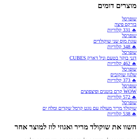
מוצרים דומים
שופרסל
בורקס פיצה
🔥
331
קלוריות
שופרסל
עוגת מוס שני שוקולדים
🔥
348
קלוריות
שופרסל
דגני בוקר בטעם וניל דארק CUBES
🔥
462
קלוריות
שופרסל
שלגון שוקוביס
🔥
373
קלוריות
שופרסל
WOW קרם בוטנים ופיצפוצים
🔥
572
קלוריות
שופרסל
שוקולד מריר מעולה עם נוגט קרמל שקדים ומלח ים
🔥
538
קלוריות
השוו את
שוקולד מריר ואגוזי לוז
למוצר אחר