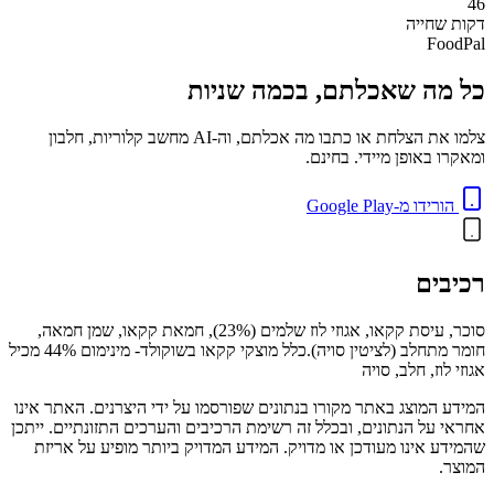
46
דקות
שחייה
FoodPal
כל מה שאכלתם, בכמה שניות
צלמו את הצלחת או כתבו מה אכלתם, וה-AI מחשב קלוריות, חלבון
ומאקרו באופן מיידי. בחינם.
הורידו מ-Google Play
רכיבים
סוכר, עיסת קקאו, אגוזי לוז שלמים (23%), חמאת קקאו, שמן חמאה,
חומר מתחלב (לציטין סויה).כלל מוצקי קקאו בשוקולד- מינימום 44% מכיל
אגוזי לוז, חלב, סויה
המידע המוצג באתר מקורו בנתונים שפורסמו על ידי היצרנים. האתר אינו
אחראי על הנתונים, ובכלל זה רשימת הרכיבים והערכים התזונתיים. ייתכן
שהמידע אינו מעודכן או מדויק. המידע המדויק ביותר מופיע על אריזת
המוצר.