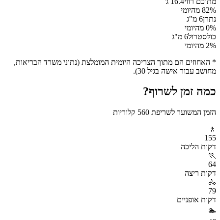
מתוכם רווי
16.4
ג'
% מהיומי
82
נתרן
6
מ"ג
% מהיומי
0
כולסטרול
6
מ"ג
% מהיומי
2
* האחוזים הם מתוך הצריכה היומית המומלצת (נתוני משרד הבריאות,
מחושב עבור אישה בגיל 30).
כמה זמן לשרוף?
הזמן המשוער לשריפת
560
קלוריות
🚶
155
דקות
הליכה
🏃
64
דקות
ריצה
🚴
79
דקות
אופניים
🏊