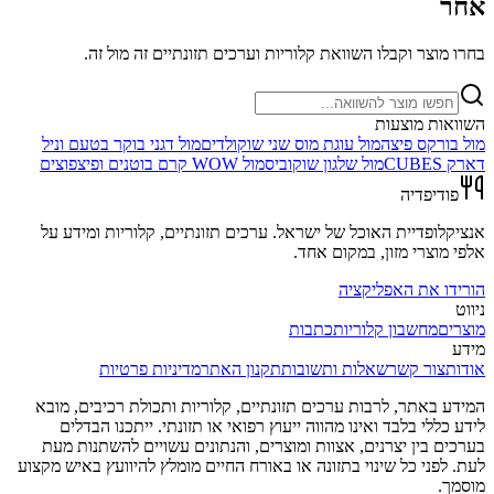
אחר
בחרו מוצר וקבלו השוואת קלוריות וערכים תזונתיים זה מול זה.
השוואות מוצעות
מול
בורקס פיצה
מול
עוגת מוס שני שוקולדים
מול
דגני בוקר בטעם וניל
דארק CUBES
מול
שלגון שוקוביס
מול
WOW קרם בוטנים ופיצפוצים
פודיפדיה
אנציקלופדיית האוכל של ישראל. ערכים תזונתיים, קלוריות ומידע על
אלפי מוצרי מזון, במקום אחד.
הורידו את האפליקציה
ניווט
מוצרים
מחשבון קלוריות
כתבות
מידע
אודות
צור קשר
שאלות ותשובות
תקנון האתר
מדיניות פרטיות
המידע באתר, לרבות ערכים תזונתיים, קלוריות ותכולת רכיבים, מובא
לידע כללי בלבד ואינו מהווה ייעוץ רפואי או תזונתי. ייתכנו הבדלים
בערכים בין יצרנים, אצוות ומוצרים, והנתונים עשויים להשתנות מעת
לעת. לפני כל שינוי בתזונה או באורח החיים מומלץ להיוועץ באיש מקצוע
מוסמך.