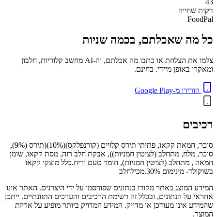
43
דקות
שחייה
FoodPal
כל מה שאכלתם, בכמה שניות
צלמו את הצלחת או כתבו מה אכלתם, וה-AI מחשב קלוריות, חלבון
ומאקרו באופן מיידי. בחינם.
הורידו מ-Google Play
רכיבים
סוכר, חמאת קקאו, פתיתי תירס קלויים (קורנפלקס)(10%)(תירס (9%),
סוכר, מלח, מתחלב (לציטין חמניות)), אבקת חלב רזה, מסת קקאו, שומן
חמאה , מתחלב (לציטין חמניות), חומר טעם וריח.כלל מוצקי קקאו
בשוקולד- מינימום 30%.מכילחלב
המידע המוצג באתר מקורו בנתונים שפורסמו על ידי היצרנים. האתר אינו
אחראי על הנתונים, ובכלל זה רשימת הרכיבים והערכים התזונתיים. ייתכן
שהמידע אינו מעודכן או מדויק. המידע המדויק ביותר מופיע על אריזת
המוצר.