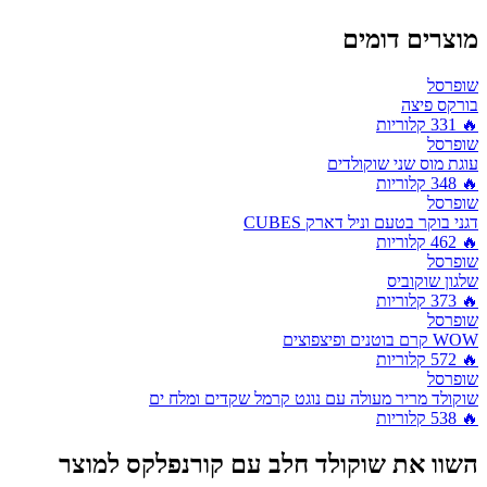
מוצרים דומים
שופרסל
בורקס פיצה
🔥
331
קלוריות
שופרסל
עוגת מוס שני שוקולדים
🔥
348
קלוריות
שופרסל
דגני בוקר בטעם וניל דארק CUBES
🔥
462
קלוריות
שופרסל
שלגון שוקוביס
🔥
373
קלוריות
שופרסל
WOW קרם בוטנים ופיצפוצים
🔥
572
קלוריות
שופרסל
שוקולד מריר מעולה עם נוגט קרמל שקדים ומלח ים
🔥
538
קלוריות
השוו את
שוקולד חלב עם קורנפלקס
למוצר