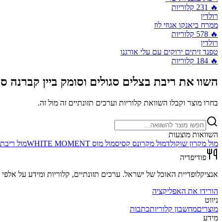
🔥
231
קלוריות
רולדין
ממרח ביאנקו אגוזי לוז
🔥
578
קלוריות
רולדין
טפנד זיתים ירוקים עם עלי אורגנו
🔥
184
קלוריות
השוו את
ריבת בצלים סגולים וסומק ביין קברנה סוב
בחרו מוצר וקבלו השוואת קלוריות וערכים תזונתיים זה מול זה.
השוואות מוצעות
מול
מקרון שוקולד
מול
מקרונס קסיס
מול
מוס WHITE MOMENT
מול
ריבת 
פודיפדיה
אנציקלופדיית האוכל של ישראל. ערכים תזונתיים, קלוריות ומידע על אלפי מ
הורידו את האפליקציה
ניווט
מוצרים
מחשבון קלוריות
כתבות
מידע