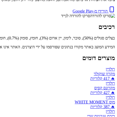
הורידו מ-Google Play
סרקו להורדה לנייד
רכיבים
בצלים סגולים (50%), סוכר, לימון, יין אדום (3%), חומץ, סומק (0.7%), חומר מקריש (פקטין)
המידע המוצג באתר מקורו בנתונים שפורסמו על ידי היצרנים. האתר אינו אח
מוצרים דומים
רולדין
מקרון שוקולד
🔥
417
קלוריות
רולדין
מקרונס קסיס
🔥
427
קלוריות
רולדין
מוס WHITE MOMENT
🔥
387
קלוריות
רולדין
ריבת עגבניות שרי