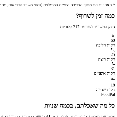
* האחוזים הם מתוך הצריכה היומית המומלצת (נתוני משרד הבריאות, מחושב ע
כמה זמן לשרוף?
הזמן המשוער לשריפת
217
קלוריות
🚶
60
דקות
הליכה
🏃
25
דקות
ריצה
🚴
31
דקות
אופניים
🏊
18
דקות
שחייה
FoodPal
כל מה שאכלתם, בכמה שניות
צלמו את הצלחת או כתבו מה אכלתם, וה-AI מחשב קלוריות, חלבון ומאקרו באופן מיידי. בחינם.