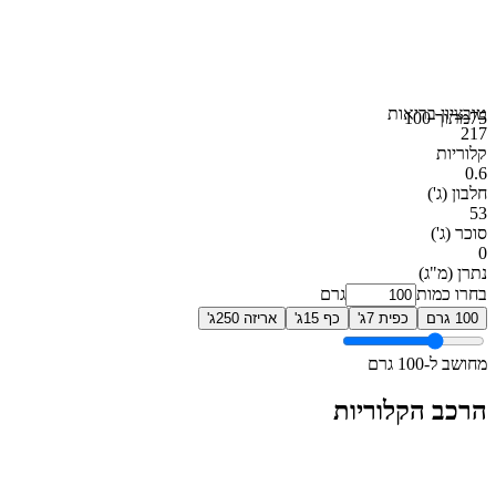
טוב
ציון בריאות
75
מתוך 100
217
קלוריות
0.6
חלבון
(ג')
53
סוכר
(ג')
0
נתרן
(מ"ג)
בחרו כמות
גרם
100 גרם
כפית 7ג'
כף 15ג'
אריזה 250ג'
מחושב ל-100 גרם
הרכב הקלוריות