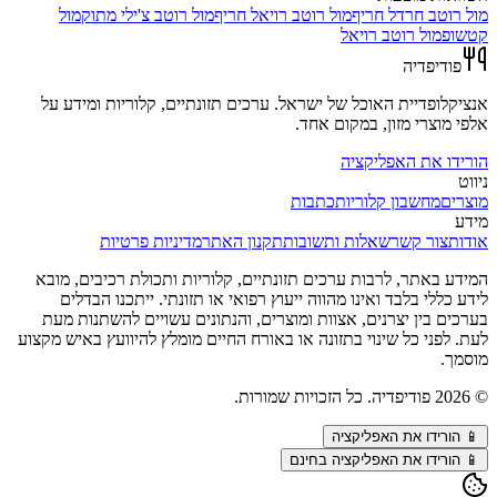
מול
רוטב חרדל חריף
מול
רוטב רויאל חריף
מול
רוטב צ'ילי מתוק
מול
קטשופ
מול
רוטב רויאל
פודיפדיה
אנציקלופדיית האוכל של ישראל. ערכים תזונתיים, קלוריות ומידע על
אלפי מוצרי מזון, במקום אחד.
הורידו את האפליקציה
ניווט
מוצרים
מחשבון קלוריות
כתבות
מידע
אודות
צור קשר
שאלות ותשובות
תקנון האתר
מדיניות פרטיות
המידע באתר, לרבות ערכים תזונתיים, קלוריות ותכולת רכיבים, מובא
לידע כללי בלבד ואינו מהווה ייעוץ רפואי או תזונתי. ייתכנו הבדלים
בערכים בין יצרנים, אצוות ומוצרים, והנתונים עשויים להשתנות מעת
לעת. לפני כל שינוי בתזונה או באורח החיים מומלץ להיוועץ באיש מקצוע
מוסמך.
©
2026
פודיפדיה. כל הזכויות שמורות.
📱
הורידו את האפליקציה
📱 הורידו את האפליקציה בחינם