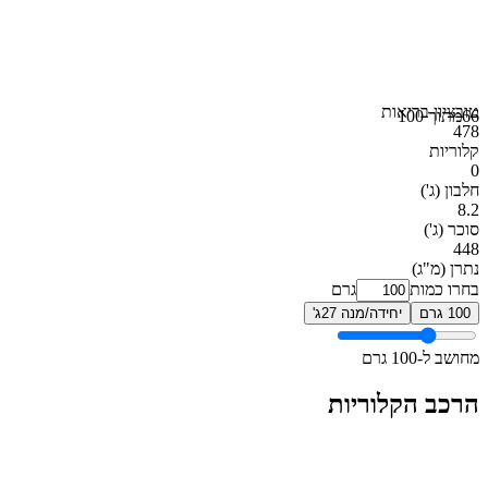
טוב
ציון בריאות
66
מתוך 100
478
קלוריות
0
חלבון
(ג')
8.2
סוכר
(ג')
448
נתרן
(מ"ג)
בחרו כמות
גרם
100 גרם
יחידה/מנה 27ג'
מחושב ל-100 גרם
הרכב הקלוריות