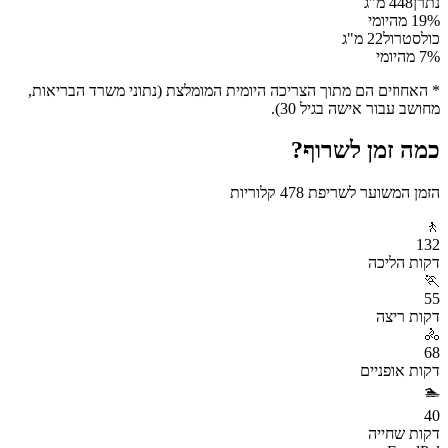
נתרן
448
מ"ג
% מהיומי
19
כולסטרול
22
מ"ג
% מהיומי
7
* האחוזים הם מתוך הצריכה היומית המומלצת (נתוני משרד הבריאות,
מחושב עבור אישה בגיל 30).
כמה זמן לשרוף?
הזמן המשוער לשריפת
478
קלוריות
🚶
132
דקות
הליכה
🏃
55
דקות
ריצה
🚴
68
דקות
אופניים
🏊
40
דקות
שחייה