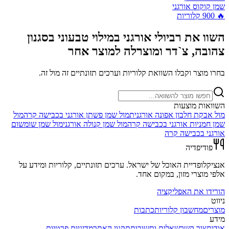
שמן קוקוס אורגני
🔥
900
קלוריות
השוו את
רביולי אורגני במילוי טבעוני בסגנון
צהובה, צ`דר ומוצרלה
למוצר אחר
בחרו מוצר וקבלו השוואת קלוריות וערכים תזונתיים זה מול זה.
השוואות מוצעות
מול
אבקת חלבון אפונה אורגנית
מול
שמן פשתן אורגני בכבישה קרה
מול
שמן חמניות אורגני בכבישה קרה
מול
שמן קנולה אורגני
מול
שמן שומשום
אורגני בכבישה קרה
פודיפדיה
אנציקלופדיית האוכל של ישראל. ערכים תזונתיים, קלוריות ומידע על
אלפי מוצרי מזון, במקום אחד.
הורידו את האפליקציה
ניווט
מוצרים
מחשבון קלוריות
כתבות
מידע
אודות
צור קשר
שאלות ותשובות
תקנון האתר
מדיניות פרטיות