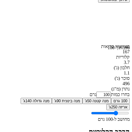
מצוין
ציון בריאות
96
מתוך 100
167
קלוריות
3.7
חלבון
(ג')
1.1
סוכר
(ג')
496
נתרן
(מ"ג)
בחרו כמות
גרם
100 גרם
מנה קטנה 50ג'
מנה בינונית 90ג'
מנה גדולה 140ג'
אריזה 250ג'
מחושב ל-100 גרם
הרכב הקלוריות