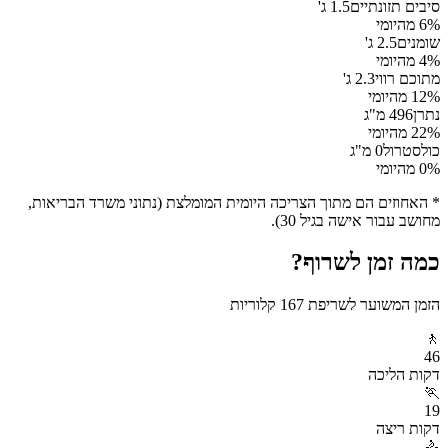
סיבים תזונתיים
1.5
ג'
% מהיומי
6
שומנים
2.5
ג'
% מהיומי
4
מתוכם רווי
2.3
ג'
% מהיומי
12
נתרן
496
מ"ג
% מהיומי
22
כולסטרול
0
מ"ג
% מהיומי
0
* האחוזים הם מתוך הצריכה היומית המומלצת (נתוני משרד הבריאות,
מחושב עבור אישה בגיל 30).
כמה זמן לשרוף?
הזמן המשוער לשריפת
167
קלוריות
🚶
46
דקות
הליכה
🏃
19
דקות
ריצה
🚴