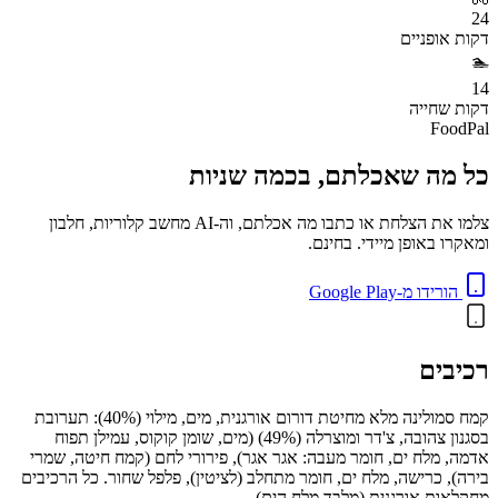
24
דקות
אופניים
🏊
14
דקות
שחייה
FoodPal
כל מה שאכלתם, בכמה שניות
צלמו את הצלחת או כתבו מה אכלתם, וה-AI מחשב קלוריות, חלבון
ומאקרו באופן מיידי. בחינם.
הורידו מ-Google Play
רכיבים
קמח סמולינה מלא מחיטת דורום אורגנית, מים, מילוי (40%): תערובת
בסגנון צהובה, צ'דר ומוצרלה (49%) (מים, שומן קוקוס, עמילן תפוח
אדמה, מלח ים, חומר מעבה: אגר אגר), פירורי לחם (קמח חיטה, שמרי
בירה), כרישה, מלח ים, חומר מתחלב (לציטין), פלפל שחור. כל הרכיבים
מחקלאות אורגנית (מלבד מלח הים).