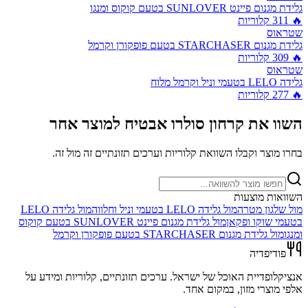
גלידת מגנום פיינט SUNLOVER בטעם קוקוס ומנגו
🔥
311
קלוריות
שטראוס
גלידת מגנום STARCHASER בטעם פופקורן וקרמל
🔥
309
קלוריות
שטראוס
גלידה LELO בטעמי וניל וקרמל מלוח
🔥
277
קלוריות
השוו את
קרחון סולרו אבטיח
למוצר אחר
בחרו מוצר וקבלו השוואת קלוריות וערכים תזונתיים זה מול זה.
השוואות מוצעות
מול
שלגון מטרה
מול
גלידה LELO בטעמי וניל וחלווה
מול
גלידה LELO
בטעמי שוקו ופקאן
מול
גלידת מגנום פיינט SUNLOVER בטעם קוקוס
ומנגו
מול
גלידת מגנום STARCHASER בטעם פופקורן וקרמל
פודיפדיה
אנציקלופדיית האוכל של ישראל. ערכים תזונתיים, קלוריות ומידע על
אלפי מוצרי מזון, במקום אחד.