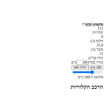
טוב
ציון בריאות
79
מתוך 100
111
קלוריות
0
חלבון
(ג')
25.9
סוכר
(ג')
11
נתרן
(מ"ג)
בחרו כמות
גרם
100 גרם
יחידה 66ג'
מחושב ל-100 גרם
הרכב הקלוריות