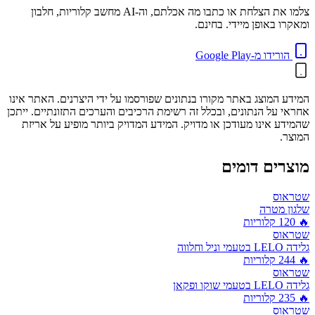
צלמו את הצלחת או כתבו מה אכלתם, וה-AI מחשב קלוריות, חלבון
ומאקרו באופן מיידי. בחינם.
הורידו מ-Google Play
המידע המוצג באתר מקורו בנתונים שפורסמו על ידי היצרנים. האתר אינו
אחראי על הנתונים, ובכלל זה רשימת הרכיבים והערכים התזונתיים. ייתכן
שהמידע אינו מעודכן או מדויק. המידע המדויק ביותר מופיע על אריזת
המוצר.
מוצרים דומים
שטראוס
שלגון מטרה
🔥
120
קלוריות
שטראוס
גלידה LELO בטעמי וניל וחלווה
🔥
244
קלוריות
שטראוס
גלידה LELO בטעמי שוקו ופקאן
🔥
235
קלוריות
שטראוס