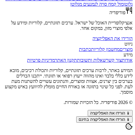
גלוטן
מול
קמח סויה לנמנעים מגלוטן
פודיפדיה
אנציקלופדיית האוכל של ישראל. ערכים תזונתיים, קלוריות ומידע על
אלפי מוצרי מזון, במקום אחד.
הורידו את האפליקציה
ניווט
מוצרים
מחשבון קלוריות
כתבות
מידע
אודות
צור קשר
שאלות ותשובות
תקנון האתר
מדיניות פרטיות
המידע באתר, לרבות ערכים תזונתיים, קלוריות ותכולת רכיבים, מובא
לידע כללי בלבד ואינו מהווה ייעוץ רפואי או תזונתי. ייתכנו הבדלים
בערכים בין יצרנים, אצוות ומוצרים, והנתונים עשויים להשתנות מעת
לעת. לפני כל שינוי בתזונה או באורח החיים מומלץ להיוועץ באיש מקצוע
מוסמך.
©
2026
פודיפדיה. כל הזכויות שמורות.
📱
הורידו את האפליקציה
📱 הורידו את האפליקציה בחינם