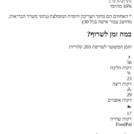
נתרן
372
מ"ג
% מהיומי
16
* האחוזים הם מתוך הצריכה היומית המומלצת (נתוני משרד הבריאות,
מחושב עבור אישה בגיל 30).
כמה זמן לשרוף?
הזמן המשוער לשריפת
203
קלוריות
🚶
56
דקות
הליכה
🏃
23
דקות
ריצה
🚴
29
דקות
אופניים
🏊
17
דקות
שחייה
FoodPal