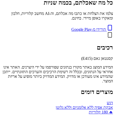
כל מה שאכלתם, בכמה שניות
צלמו את הצלחת או כתבו מה אכלתם, וה-AI מחשב קלוריות, חלבון
ומאקרו באופן מיידי. בחינם.
הורידו מ-Google Play
רכיבים
קסנטאן גאם (E415)
המידע המוצג באתר מקורו בנתונים שפורסמו על ידי היצרנים. האתר אינו
אחראי על הנתונים, ובכלל זה רשימת הרכיבים והערכים התזונתיים. ייתכן
שהמידע אינו מעודכן או מדויק. המידע המדויק ביותר מופיע על אריזת
המוצר.
מוצרים דומים
דגש
אבקת אפיה ללא אלומניום וללא גלוטן
🔥
180
קלוריות