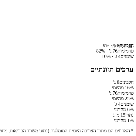
חלבונים
8
ג' ·
%
9
360
קלוריות
פחמימות
76
ג' ·
%
82
שומנים
4
ג' ·
%
10
ערכים תזונתיים
חלבונים
8
ג'
% מהיומי
16
פחמימות
76
ג'
% מהיומי
25
שומנים
4
ג'
% מהיומי
6
נתרן
15
מ"ג
% מהיומי
1
* האחוזים הם מתוך הצריכה היומית המומלצת (נתוני משרד הבריאות, מחושב ע