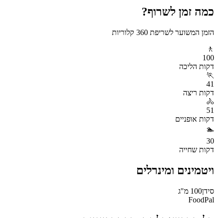
כמה זמן לשרוף?
הזמן המשוער לשריפת
360
קלוריות
🚶
100
דקות
הליכה
🏃
41
דקות
ריצה
🚴
51
דקות
אופניים
🏊
30
דקות
שחייה
ויטמינים ומינרלים
סידן
100
מ"ג
FoodPal