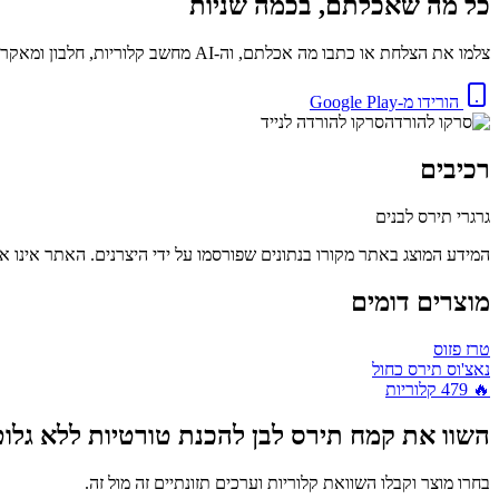
כל מה שאכלתם, בכמה שניות
צלמו את הצלחת או כתבו מה אכלתם, וה-AI מחשב קלוריות, חלבון ומאקרו באופן מיידי. בחינם.
הורידו מ-Google Play
סרקו להורדה לנייד
רכיבים
גרגרי תירס לבנים
המידע המוצג באתר מקורו בנתונים שפורסמו על ידי היצרנים. האתר אינו אח
מוצרים דומים
טרז פזוס
נאצ'וס תירס כחול
🔥
479
קלוריות
השוו את
קמח תירס לבן להכנת טורטיות ללא גלוט
בחרו מוצר וקבלו השוואת קלוריות וערכים תזונתיים זה מול זה.