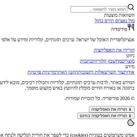
השוואות מוצעות
מול
נאצ'וס תירס כחול
פודיפדיה
אנציקלופדיית האוכל של ישראל. ערכים תזונתיים, קלוריות ומידע על אלפי מ
הורידו את האפליקציה
ניווט
מוצרים
מחשבון קלוריות
כתבות
מידע
אודות
צור קשר
שאלות ותשובות
תקנון האתר
מדיניות פרטיות
המידע באתר, לרבות ערכים תזונתיים, קלוריות ותכולת רכיבים, מובא לידע כל
בתזונה או באורח החיים מומלץ להיוועץ באיש מקצוע מוסמך.
©
2026
פודיפדיה. כל הזכויות שמורות.
📱
הורידו את האפליקציה
📱 הורידו את האפליקציה בחינם
אנחנו משתמשים בעוגיות (cookies) כדי לשפר את חוויית הגלישה ולנתח את התנועה באתר. המשך השימוש מהווה הסכמה. פרטים נוספים ב