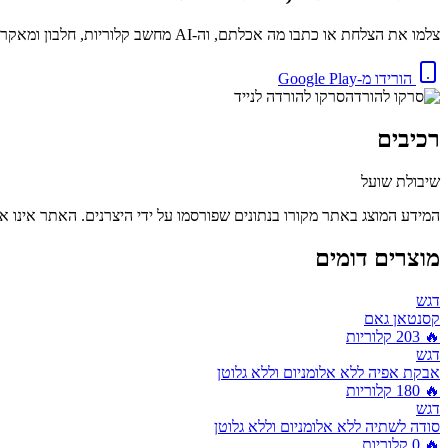
צלמו את הצלחת או כתבו מה אכלתם, וה-AI מחשב קלוריות, חלבון ומאקרו באופן מיידי. בחינם.
הורידו מ-Google Play
סרקו להורדה לנייד
רכיבים
שיבולת שועל
המידע המוצג באתר מקורו בנתונים שפורסמו על ידי היצרנים. האתר אינו אח
מוצרים דומים
דגש
קסנטאן גאם
🔥
203
קלוריות
דגש
אבקת אפיה ללא אלומניום וללא גלוטן
🔥
180
קלוריות
דגש
סודה לשתיה ללא אלומניום וללא גלוטן
🔥
0
קלוריות