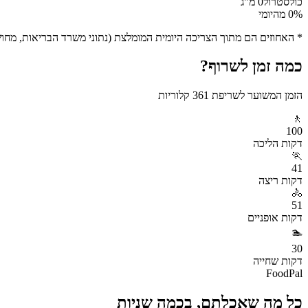
כולסטרול
0
מ"ג
% מהיומי
0
* האחוזים הם מתוך הצריכה היומית המומלצת (נתוני משרד הבריאות, מחושב ע
כמה זמן לשרוף?
הזמן המשוער לשריפת
361
קלוריות
🚶
100
דקות
הליכה
🏃
41
דקות
ריצה
🚴
51
דקות
אופניים
🏊
30
דקות
שחייה
FoodPal
כל מה שאכלתם, בכמה שניות