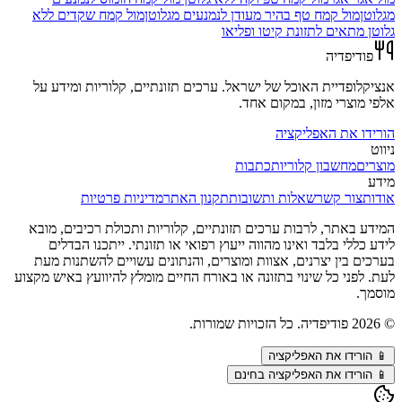
מגלוטן
מול
קמח טף בהיר מעודן לנמנעים מגלוטן
מול
קמח שקדים ללא
גלוטן מתאים לתזונת קיטו ופליאו
פודיפדיה
אנציקלופדיית האוכל של ישראל. ערכים תזונתיים, קלוריות ומידע על
אלפי מוצרי מזון, במקום אחד.
הורידו את האפליקציה
ניווט
מוצרים
מחשבון קלוריות
כתבות
מידע
אודות
צור קשר
שאלות ותשובות
תקנון האתר
מדיניות פרטיות
המידע באתר, לרבות ערכים תזונתיים, קלוריות ותכולת רכיבים, מובא
לידע כללי בלבד ואינו מהווה ייעוץ רפואי או תזונתי. ייתכנו הבדלים
בערכים בין יצרנים, אצוות ומוצרים, והנתונים עשויים להשתנות מעת
לעת. לפני כל שינוי בתזונה או באורח החיים מומלץ להיוועץ באיש מקצוע
מוסמך.
©
2026
פודיפדיה. כל הזכויות שמורות.
📱
הורידו את האפליקציה
📱 הורידו את האפליקציה בחינם