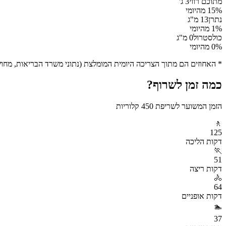
מתוכם רווי
3
ג'
% מהיומי
15
נתרן
13
מ"ג
% מהיומי
1
כולסטרול
0
מ"ג
% מהיומי
0
* האחוזים הם מתוך הצריכה היומית המומלצת (נתוני משרד הבריאות, מחושב ע
כמה זמן לשרוף?
הזמן המשוער לשריפת
450
קלוריות
🚶
125
דקות
הליכה
🏃
51
דקות
ריצה
🚴
64
דקות
אופניים
🏊
37