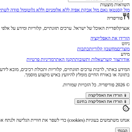
השוואות מוצעות
מול
קסנטאן גאם
מול
אבקת אפיה ללא אלומניום וללא גלוטן
מול
סודה לשתיה
פודיפדיה
אנציקלופדיית האוכל של ישראל. ערכים תזונתיים, קלוריות ומידע על אלפי מ
הורידו את האפליקציה
ניווט
מוצרים
מחשבון קלוריות
כתבות
מידע
אודות
צור קשר
שאלות ותשובות
תקנון האתר
מדיניות פרטיות
המידע באתר, לרבות ערכים תזונתיים, קלוריות ותכולת רכיבים, מובא לידע כל
בתזונה או באורח החיים מומלץ להיוועץ באיש מקצוע מוסמך.
©
2026
פודיפדיה. כל הזכויות שמורות.
📱
הורידו את האפליקציה
📱 הורידו את האפליקציה בחינם
אנחנו משתמשים בעוגיות (cookies) כדי לשפר את חוויית הגלישה ולנתח את התנועה באתר. המשך השימוש מהווה הסכמה. פרטים נוספים ב
הבנתי