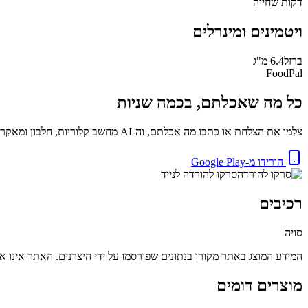
דקות
שחייה
ויטמינים ומינרלים
ברזל
6.4
מ"ג
FoodPal
כל מה שאכלתם, בכמה שניות
צלמו את הצלחת או כתבו מה אכלתם, וה-AI מחשב קלוריות, חלבון ומאקרו באופן מיידי. בחינם.
הורידו מ-Google Play
סרקו להורדה לנייד
רכיבים
סויה
המידע המוצג באתר מקורו בנתונים שפורסמו על ידי היצרנים. האתר אינו אח
מוצרים דומים