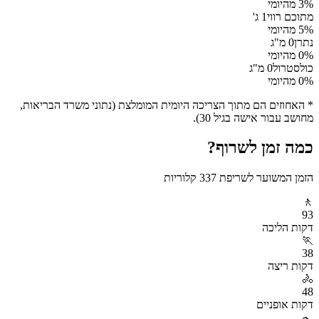
% מהיומי
3
מתוכם רווי
1
ג'
% מהיומי
5
נתרן
0
מ"ג
% מהיומי
0
כולסטרול
0
מ"ג
% מהיומי
0
* האחוזים הם מתוך הצריכה היומית המומלצת (נתוני משרד הבריאות,
מחושב עבור אישה בגיל 30).
כמה זמן לשרוף?
הזמן המשוער לשריפת
337
קלוריות
🚶
93
דקות
הליכה
🏃
38
דקות
ריצה
🚴
48
דקות
אופניים