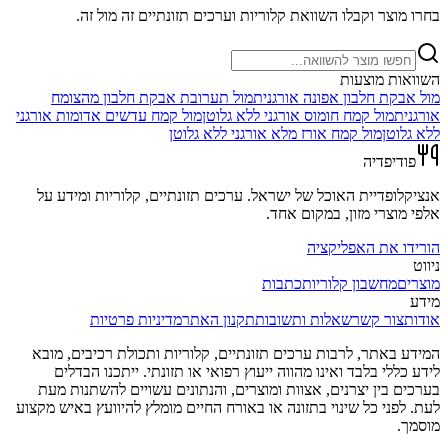
בחרו מוצר וקבלו השוואת קלוריות וערכים תזונתיים זה מול זה.
השוואות מוצעות
מול
אבקת חלבון אפונה אורגנית
מול
תערובת אבקת חלבון מהצומח
אורגנית
מול
קמח חומוס אורגני ללא גלוטן
מול
קמח עדשים אדומות אורגני
ללא גלוטן
מול
קמח אורז מלא אורגני ללא גלוטן
פודיפדיה
אנציקלופדיית האוכל של ישראל. ערכים תזונתיים, קלוריות ומידע על
אלפי מוצרי מזון, במקום אחד.
הורידו את האפליקציה
ניווט
מוצרים
מחשבון קלוריות
כתבות
מידע
אודות
צור קשר
שאלות ותשובות
תקנון האתר
מדיניות פרטיות
המידע באתר, לרבות ערכים תזונתיים, קלוריות ותכולת רכיבים, מובא
לידע כללי בלבד ואינו מהווה ייעוץ רפואי או תזונתי. ייתכנו הבדלים
בערכים בין יצרנים, אצוות ומוצרים, והנתונים עשויים להשתנות מעת
לעת. לפני כל שינוי בתזונה או באורח החיים מומלץ להיוועץ באיש מקצוע
מוסמך.