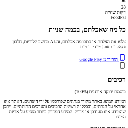
🏊
28
דקות
שחייה
FoodPal
כל מה שאכלתם, בכמה שניות
צלמו את הצלחת או כתבו מה אכלתם, וה-AI מחשב קלוריות, חלבון
ומאקרו באופן מיידי. בחינם.
הורידו מ-Google Play
רכיבים
כוסמת ירוקה אורגנית (100%)
המידע המוצג באתר מקורו בנתונים שפורסמו על ידי היצרנים. האתר אינו
אחראי על הנתונים, ובכלל זה רשימת הרכיבים והערכים התזונתיים. ייתכן
שהמידע אינו מעודכן או מדויק. המידע המדויק ביותר מופיע על אריזת
המוצר.