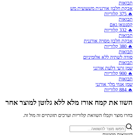
תבואות
אבקת חלבון אורגנית משעועית מש
🔥
375
קלוריות
תבואות
קסנטאן גאם
🔥
332
קלוריות
תבואות
אבקת חלבון מסויה אורגנית
🔥
380
קלוריות
תבואות
סודה לשתיה ללא אלומיניום
תבואות
שמן זרעי דלעת אורגני
🔥
900
קלוריות
תבואות
שמן אגוזי מלך אורגני
🔥
884
קלוריות
השוו את
קמח אורז מלא ללא גלוטן
למוצר אחר
בחרו מוצר וקבלו השוואת קלוריות וערכים תזונתיים זה מול זה.
השוואות מוצעות