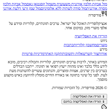
מול
אבקת חלבון אורגנית משעועית מש
מול
קסנטאן גאם
מול
אבקת חלבון
מסויה אורגנית
מול
סודה לשתיה ללא אלומיניום
מול
שמן זרעי דלעת אורגני
פודיפדיה
אנציקלופדיית האוכל של ישראל. ערכים תזונתיים, קלוריות ומידע על
אלפי מוצרי מזון, במקום אחד.
הורידו את האפליקציה
ניווט
מוצרים
מחשבון קלוריות
כתבות
מידע
אודות
צור קשר
שאלות ותשובות
תקנון האתר
מדיניות פרטיות
המידע באתר, לרבות ערכים תזונתיים, קלוריות ותכולת רכיבים, מובא
לידע כללי בלבד ואינו מהווה ייעוץ רפואי או תזונתי. ייתכנו הבדלים
בערכים בין יצרנים, אצוות ומוצרים, והנתונים עשויים להשתנות מעת
לעת. לפני כל שינוי בתזונה או באורח החיים מומלץ להיוועץ באיש מקצוע
מוסמך.
©
2026
פודיפדיה. כל הזכויות שמורות.
📱
הורידו את האפליקציה
📱 הורידו את האפליקציה בחינם