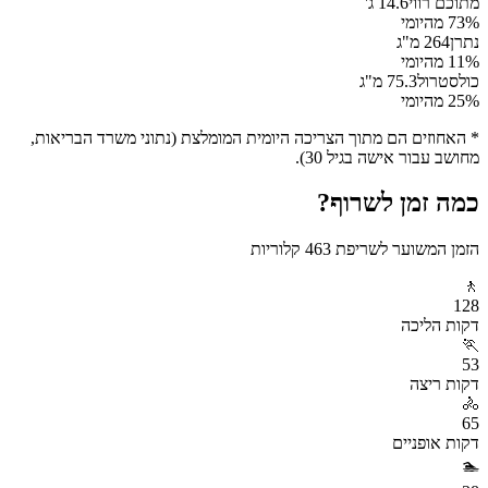
מתוכם רווי
14.6
ג'
% מהיומי
73
נתרן
264
מ"ג
% מהיומי
11
כולסטרול
75.3
מ"ג
% מהיומי
25
* האחוזים הם מתוך הצריכה היומית המומלצת (נתוני משרד הבריאות,
מחושב עבור אישה בגיל 30).
כמה זמן לשרוף?
הזמן המשוער לשריפת
463
קלוריות
🚶
128
דקות
הליכה
🏃
53
דקות
ריצה
🚴
65
דקות
אופניים
🏊