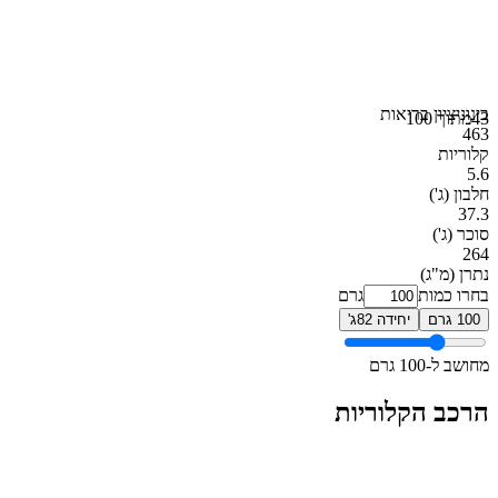
בינוני
ציון בריאות
43
מתוך 100
463
קלוריות
5.6
חלבון
(ג')
37.3
סוכר
(ג')
264
נתרן
(מ"ג)
בחרו כמות
גרם
100 גרם
יחידה 82ג'
מחושב ל-100 גרם
הרכב הקלוריות