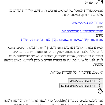
פודיפדיה
אנציקלופדיית האוכל של ישראל. ערכים תזונתיים, קלוריות ומידע על
אלפי מוצרי מזון, במקום אחד.
הורידו את האפליקציה
ניווט
מוצרים
מחשבון קלוריות
כתבות
מידע
אודות
צור קשר
שאלות ותשובות
תקנון האתר
מדיניות פרטיות
המידע באתר, לרבות ערכים תזונתיים, קלוריות ותכולת רכיבים, מובא
לידע כללי בלבד ואינו מהווה ייעוץ רפואי או תזונתי. ייתכנו הבדלים
בערכים בין יצרנים, אצוות ומוצרים, והנתונים עשויים להשתנות מעת
לעת. לפני כל שינוי בתזונה או באורח החיים מומלץ להיוועץ באיש מקצוע
מוסמך.
©
2026
פודיפדיה. כל הזכויות שמורות.
📱
הורידו את האפליקציה
📱 הורידו את האפליקציה בחינם
אנחנו משתמשים בעוגיות (cookies) כדי לשפר את חוויית הגלישה ולנתח
את התנועה באתר. המשך השימוש מהווה הסכמה. פרטים נוספים