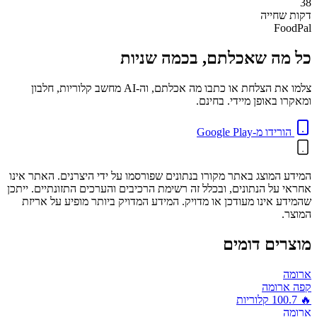
38
דקות
שחייה
FoodPal
כל מה שאכלתם, בכמה שניות
צלמו את הצלחת או כתבו מה אכלתם, וה-AI מחשב קלוריות, חלבון
ומאקרו באופן מיידי. בחינם.
הורידו מ-Google Play
המידע המוצג באתר מקורו בנתונים שפורסמו על ידי היצרנים. האתר אינו
אחראי על הנתונים, ובכלל זה רשימת הרכיבים והערכים התזונתיים. ייתכן
שהמידע אינו מעודכן או מדויק. המידע המדויק ביותר מופיע על אריזת
המוצר.
מוצרים דומים
ארומה
קפה ארומה
🔥
100.7
קלוריות
ארומה