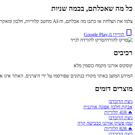
כל מה שאכלתם, בכמה שניות
צלמו את הצלחת או כתבו מה אכלתם, וה-AI מחשב קלוריות, חלבון ומאקרו באופן מיידי. בחינם.
הורידו מ-Google Play
סרקו להורדה לנייד
רכיבים
קוסקוס אורגני מקמח כוסמין מלא
המידע המוצג באתר מקורו בנתונים שפורסמו על ידי היצרנים. האתר אינו אח
מוצרים דומים
ניצת הדובדבן
אבקת חלבון אפונה אורגנית
🔥
418
קלוריות
ניצת הדובדבן
שמן פשתן אורגני בכבישה קרה
🔥
828
קלוריות
ניצת הדובדבן