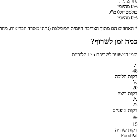
נתרן
2
מ"ג
% מהיומי
0
כולסטרול
0
מ"ג
% מהיומי
0
* האחוזים הם מתוך הצריכה היומית המומלצת (נתוני משרד הבריאות, מחושב ע
כמה זמן לשרוף?
הזמן המשוער לשריפת
175
קלוריות
🚶
48
דקות
הליכה
🏃
20
דקות
ריצה
🚴
25
דקות
אופניים
🏊
15
דקות
שחייה
FoodPal