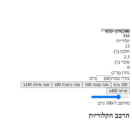
מצוין
ציון בריאות
100
מתוך 100
344
קלוריות
13
חלבון
(ג')
2.3
סוכר
(ג')
0
נתרן
(מ"ג)
בחרו כמות
גרם
100 גרם
מנה קטנה 50ג'
מנה בינונית 90ג'
מנה גדולה 140ג'
אריזה 400ג'
מחושב ל-100 גרם
הרכב הקלוריות