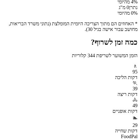
% מהיומי
4
נתרן
0
מ"ג
% מהיומי
0
* האחוזים הם מתוך הצריכה היומית המומלצת (נתוני משרד הבריאות,
מחושב עבור אישה בגיל 30).
כמה זמן לשרוף?
הזמן המשוער לשריפת
344
קלוריות
🚶
95
דקות
הליכה
🏃
39
דקות
ריצה
🚴
49
דקות
אופניים
🏊
29
דקות
שחייה
FoodPal