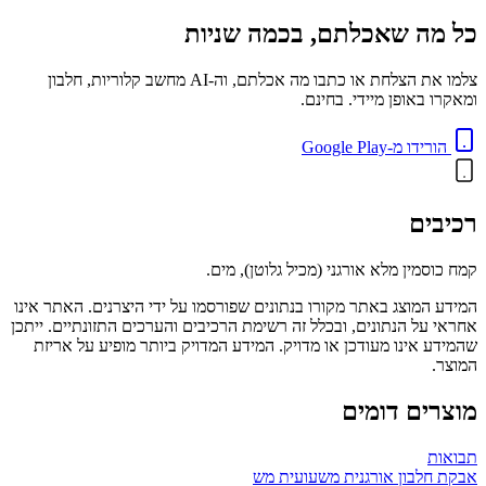
כל מה שאכלתם, בכמה שניות
צלמו את הצלחת או כתבו מה אכלתם, וה-AI מחשב קלוריות, חלבון
ומאקרו באופן מיידי. בחינם.
הורידו מ-Google Play
רכיבים
קמח כוסמין מלא אורגני (מכיל גלוטן), מים.
המידע המוצג באתר מקורו בנתונים שפורסמו על ידי היצרנים. האתר אינו
אחראי על הנתונים, ובכלל זה רשימת הרכיבים והערכים התזונתיים. ייתכן
שהמידע אינו מעודכן או מדויק. המידע המדויק ביותר מופיע על אריזת
המוצר.
מוצרים דומים
תבואות
אבקת חלבון אורגנית משעועית מש