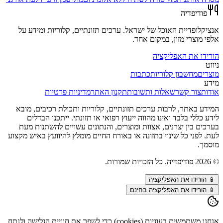
פודיפדיה
אנציקלופדיית האוכל של ישראל. ערכים תזונתיים, קלוריות ומידע על
אלפי מוצרי מזון, במקום אחד.
הורידו את האפליקציה
ניווט
מוצרים
מחשבון קלוריות
כתבות
מידע
אודות
צור קשר
שאלות ותשובות
תקנון האתר
מדיניות פרטיות
המידע באתר, לרבות ערכים תזונתיים, קלוריות ותכולת רכיבים, מובא
לידע כללי בלבד ואינו מהווה ייעוץ רפואי או תזונתי. ייתכנו הבדלים
בערכים בין יצרנים, אצוות ומוצרים, והנתונים עשויים להשתנות מעת
לעת. לפני כל שינוי בתזונה או באורח החיים מומלץ להיוועץ באיש מקצוע
מוסמך.
©
2026
פודיפדיה. כל הזכויות שמורות.
📱
הורידו את האפליקציה
📱 הורידו את האפליקציה בחינם
אנחנו משתמשים בעוגיות (cookies) כדי לשפר את חוויית הגלישה ולנתח