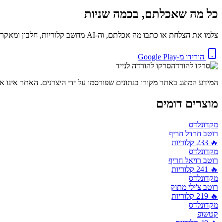
כל מה שאכלתם, בכמה שניות
צלמו את הצלחת או כתבו מה אכלתם, וה-AI מחשב קלוריות, חלבון ומאקרו באופן מיידי. בחינם.
הורידו מ-Google Play
סרקו להורדה לנייד
המידע המוצג באתר מקורו בנתונים שפורסמו על ידי היצרנים. האתר אינו אח
מוצרים דומים
מקדונלדס
רוטב חרדל חריף
🔥
233
קלוריות
מקדונלדס
רוטב רויאל חריף
🔥
241
קלוריות
מקדונלדס
רוטב צ'ילי מתוק
🔥
219
קלוריות
מקדונלדס
קטשופ