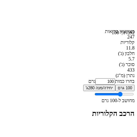
מצוין
ציון בריאות
92
מתוך 100
247
קלוריות
11.8
חלבון
(ג')
5.7
סוכר
(ג')
433
נתרן
(מ"ג)
בחרו כמות
גרם
100 גרם
יחידה/מנה 280ג'
מחושב ל-100 גרם
הרכב הקלוריות