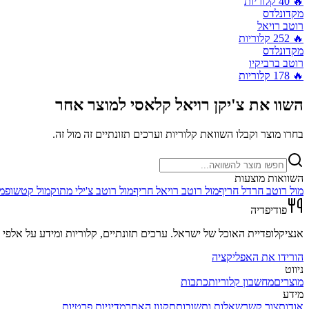
🔥
40
קלוריות
מקדונלדס
רוטב רויאל
🔥
252
קלוריות
מקדונלדס
רוטב ברביקיו
🔥
178
קלוריות
השוו את
צ'יקן רויאל קלאסי
למוצר אחר
בחרו מוצר וקבלו השוואת קלוריות וערכים תזונתיים זה מול זה.
השוואות מוצעות
מול
רוטב חרדל חריף
מול
רוטב רויאל חריף
מול
רוטב צ'ילי מתוק
מול
קטשופ
מ
פודיפדיה
אנציקלופדיית האוכל של ישראל. ערכים תזונתיים, קלוריות ומידע על אלפי מ
הורידו את האפליקציה
ניווט
מוצרים
מחשבון קלוריות
כתבות
מידע
אודות
צור קשר
שאלות ותשובות
תקנון האתר
מדיניות פרטיות