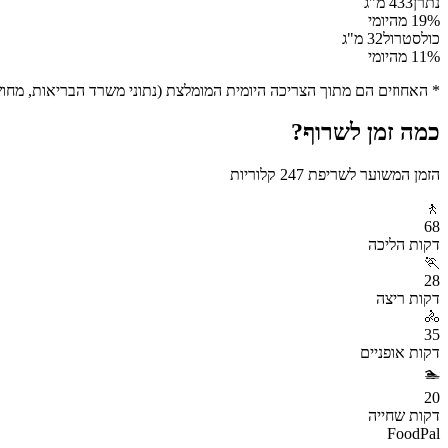
נתרן
433
מ"ג
% מהיומי
19
כולסטרול
32
מ"ג
% מהיומי
11
* האחוזים הם מתוך הצריכה היומית המומלצת (נתוני משרד הבריאות, מחושב ע
כמה זמן לשרוף?
הזמן המשוער לשריפת
247
קלוריות
🚶
68
דקות
הליכה
🏃
28
דקות
ריצה
🚴
35
דקות
אופניים
🏊
20
דקות
שחייה
FoodPal