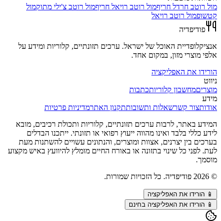
מול
רוטב חרדל חריף
מול
רוטב רויאל חריף
מול
רוטב צ'ילי מתוק
מול
קטשופ
מול
רוטב רויאל
פודיפדיה
אנציקלופדיית האוכל של ישראל. ערכים תזונתיים, קלוריות ומידע על
אלפי מוצרי מזון, במקום אחד.
הורידו את האפליקציה
ניווט
מוצרים
מחשבון קלוריות
כתבות
מידע
אודות
צור קשר
שאלות ותשובות
תקנון האתר
מדיניות פרטיות
המידע באתר, לרבות ערכים תזונתיים, קלוריות ותכולת רכיבים, מובא
לידע כללי בלבד ואינו מהווה ייעוץ רפואי או תזונתי. ייתכנו הבדלים
בערכים בין יצרנים, אצוות ומוצרים, והנתונים עשויים להשתנות מעת
לעת. לפני כל שינוי בתזונה או באורח החיים מומלץ להיוועץ באיש מקצוע
מוסמך.
©
2026
פודיפדיה. כל הזכויות שמורות.
📱
הורידו את האפליקציה
📱 הורידו את האפליקציה בחינם