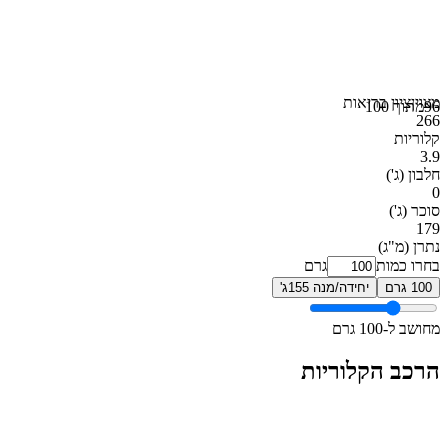
מצוין
ציון בריאות
96
מתוך 100
266
קלוריות
3.9
חלבון
(ג')
0
סוכר
(ג')
179
נתרן
(מ"ג)
בחרו כמות
גרם
100 גרם
יחידה/מנה 155ג'
מחושב ל-100 גרם
הרכב הקלוריות