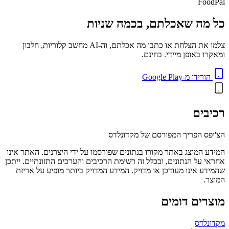
FoodPal
כל מה שאכלתם, בכמה שניות
צלמו את הצלחת או כתבו מה אכלתם, וה-AI מחשב קלוריות, חלבון
ומאקרו באופן מיידי. בחינם.
הורידו מ-Google Play
רכיבים
הצ'יפס הפריך המפורסם של מקדונלדס
המידע המוצג באתר מקורו בנתונים שפורסמו על ידי היצרנים. האתר אינו
אחראי על הנתונים, ובכלל זה רשימת הרכיבים והערכים התזונתיים. ייתכן
שהמידע אינו מעודכן או מדויק. המידע המדויק ביותר מופיע על אריזת
המוצר.
מוצרים דומים
מקדונלדס