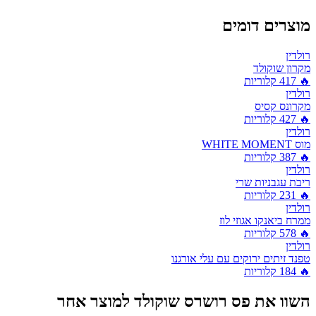
מוצרים דומים
רולדין
מקרון שוקולד
🔥
417
קלוריות
רולדין
מקרונס קסיס
🔥
427
קלוריות
רולדין
מוס WHITE MOMENT
🔥
387
קלוריות
רולדין
ריבת עגבניות שרי
🔥
231
קלוריות
רולדין
ממרח ביאנקו אגוזי לוז
🔥
578
קלוריות
רולדין
טפנד זיתים ירוקים עם עלי אורגנו
🔥
184
קלוריות
השוו את
פס רושרס שוקולד
למוצר אחר