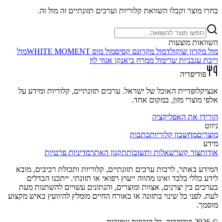
בחרו מוצר וקבלו השוואת קלוריות וערכים תזונתיים זה מול זה.
השוואות מוצעות
מול
מקרון שוקולד
מול
מקרונס קסיס
מול
מוס WHITE MOMENT
מול
ריבת עגבניות שרי
מול
ממרח ביאנקו אגוזי לוז
פודיפדיה
אנציקלופדיית האוכל של ישראל. ערכים תזונתיים, קלוריות ומידע על
אלפי מוצרי מזון, במקום אחד.
הורידו את האפליקציה
ניווט
מוצרים
מחשבון קלוריות
כתבות
מידע
אודות
צור קשר
שאלות ותשובות
תקנון האתר
מדיניות פרטיות
המידע באתר, לרבות ערכים תזונתיים, קלוריות ותכולת רכיבים, מובא
לידע כללי בלבד ואינו מהווה ייעוץ רפואי או תזונתי. ייתכנו הבדלים
בערכים בין יצרנים, אצוות ומוצרים, והנתונים עשויים להשתנות מעת
לעת. לפני כל שינוי בתזונה או באורח החיים מומלץ להיוועץ באיש מקצוע
מוסמך.
©
2026
פודיפדיה. כל הזכויות שמורות.