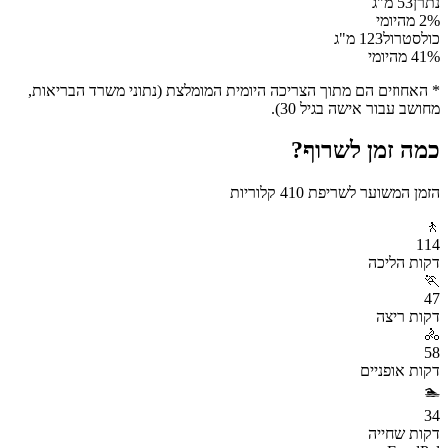
נתרן
53
מ"ג
% מהיומי
2
כולסטרול
123
מ"ג
% מהיומי
41
* האחוזים הם מתוך הצריכה היומית המומלצת (נתוני משרד הבריאות,
מחושב עבור אישה בגיל 30).
כמה זמן לשרוף?
הזמן המשוער לשריפת
410
קלוריות
🚶
114
דקות
הליכה
🏃
47
דקות
ריצה
🚴
58
דקות
אופניים
🏊
34
דקות
שחייה