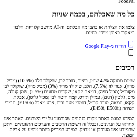
FoodPal
כל מה שאכלתם, בכמה שניות
צלמו את הצלחת או כתבו מה אכלתם, וה-AI מחשב קלוריות, חלבון
ומאקרו באופן מיידי. בחינם.
הורידו מ-Google Play
רכיבים
שמנת מתוקה 42% שומן, ביצים, סוכר לבן, שוקולד חלב (10.5%) (מכיל
סויה), אגוזי לוז (7.5%), חלב, שוקולד מריר (3%) (מכיל סויה), שוקולד לבן
מקורמל (מכיל סויה), חמאת קקאו, שקדים טחונים (2.5%), שמן קנולה,
מים, ג'לטין (דגים), עמילן תירס, קמח חיטה לבן (מכיל גלוטן), אבקת
קקאו, חמאה, סוכר קרמל, חומרי טעם וריח, צבע מאכל (E150b), חומרי
תפיחה (E450i, E500ii).
המידע המוצג באתר מקורו בנתונים שפורסמו על ידי היצרנים. האתר אינו
אחראי על הנתונים, ובכלל זה רשימת הרכיבים והערכים התזונתיים. ייתכן
שהמידע אינו מעודכן או מדויק. המידע המדויק ביותר מופיע על אריזת
המוצר.