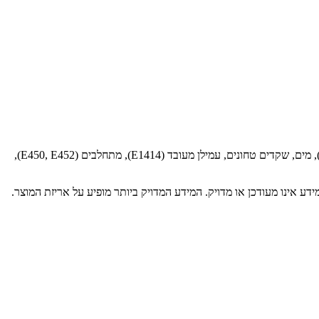
שמנת מתוקה 42% שומן, גבינה לבנה 5% שומן (18%), סוכר לבן, שמנת 27% שומן, קמח חיטה לבן (מכיל גלוטן), חמאה (6%), חלמון ביצה, ג'לטין (דגים), מים, שקדים טחונים, עמילן מעובד (E1414), מתחלבים (E450, E452),
דע אינו מעודכן או מדויק. המידע המדויק ביותר מופיע על אריזת המוצר.