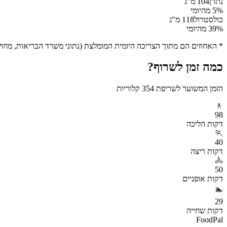
נתרן
104
מ"ג
% מהיומי
5
כולסטרול
118
מ"ג
% מהיומי
39
* האחוזים הם מתוך הצריכה היומית המומלצת (נתוני משרד הבריאות, מחושב ע
כמה זמן לשרוף?
הזמן המשוער לשריפת
354
קלוריות
🚶
98
דקות
הליכה
🏃
40
דקות
ריצה
🚴
50
דקות
אופניים
🏊
29
דקות
שחייה
FoodPal