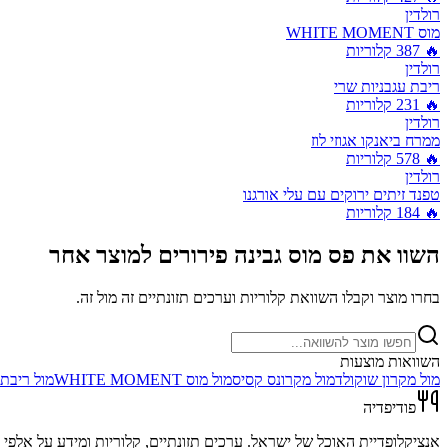
רולדין
מוס WHITE MOMENT
🔥
387
קלוריות
רולדין
ריבת עגבניות שרי
🔥
231
קלוריות
רולדין
ממרח ביאנקו אגוזי לוז
🔥
578
קלוריות
רולדין
טפנד זיתים ירוקים עם עלי אורגנו
🔥
184
קלוריות
השוו את
פס מוס גבינה פירורים
למוצר אחר
בחרו מוצר וקבלו השוואת קלוריות וערכים תזונתיים זה מול זה.
השוואות מוצעות
מול
מקרון שוקולד
מול
מקרונס קסיס
מול
מוס WHITE MOMENT
מול
ריבת 
פודיפדיה
אנציקלופדיית האוכל של ישראל. ערכים תזונתיים, קלוריות ומידע על אלפי מ