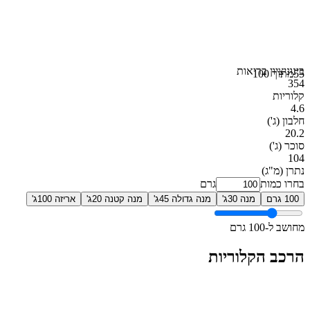
בינוני
ציון בריאות
55
מתוך 100
354
קלוריות
4.6
חלבון
(ג')
20.2
סוכר
(ג')
104
נתרן
(מ"ג)
בחרו כמות
גרם
100 גרם
מנה 30ג'
מנה גדולה 45ג'
מנה קטנה 20ג'
אריזה 100ג'
מחושב ל-100 גרם
הרכב הקלוריות