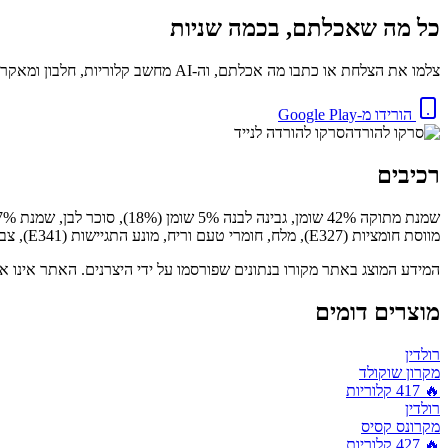
כל מה שאכלתם, בכמה שניות
צלמו את הצלחת או כתבו מה אכלתם, וה-AI מחשב קלוריות, חלבון ומאקרו באופן מיידי. בחינם.
הורידו מ-Google Play
סרקו להורדה לנייד
רכיבים
מווסת חומציות (E327), מלח, חומרי טעם וריח, מונע התגיישות (E341), צבע מאכל (בטא קרוטן), חומרי תפיחה (E450i, E500ii).
המידע המוצג באתר מקורו בנתונים שפורסמו על ידי היצרנים. האתר אינו אח
מוצרים דומים
רולדין
מקרון שוקולד
🔥
417
קלוריות
רולדין
מקרונס קסיס
🔥
427
קלוריות