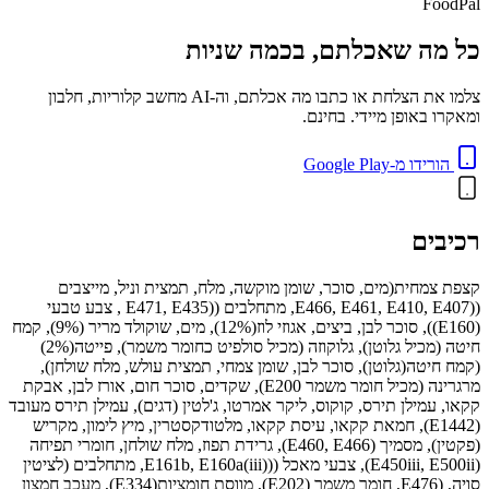
FoodPal
כל מה שאכלתם, בכמה שניות
צלמו את הצלחת או כתבו מה אכלתם, וה-AI מחשב קלוריות, חלבון
ומאקרו באופן מיידי. בחינם.
הורידו מ-Google Play
רכיבים
קצפת צמחית(מים, סוכר, שומן מוקשה, מלח, תמצית וניל, מייצבים
((E466, E461, E410, E407, מתחלבים ((E471, E435 , צבע טבעי
(E160)), סוכר לבן, ביצים, אגוזי לוז(12%), מים, שוקולד מריר (9%), קמח
חיטה (מכיל גלוטן), גלוקוזה (מכיל סולפיט כחומר משמר), פייטה(2%)
(קמח חיטה(גלוטן), סוכר לבן, שומן צמחי, תמצית עולש, מלח שולחן),
מרגרינה (מכיל חומר משמר E200), שקדים, סוכר חום, אורז לבן, אבקת
קקאו, עמילן תירס, קוקוס, ליקר אמרטו, ג'לטין (דגים), עמילן תירס מעובד
(E1442), חמאת קקאו, עיסת קקאו, מלטודקסטרין, מיץ לימון, מקריש
(פקטין), מסמיך (E460, E466), גרידת תפוז, מלח שולחן, חומרי תפיחה
(E450iii, E500ii), צבעי מאכל ((E161b, E160a(iii), מתחלבים (לציטין
סויה, (E476, חומר משמר (E202), מווסת חומציות(E334), מעכב חמצון