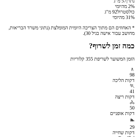
נתרן
57
מ"ג
% מהיומי
2
כולסטרול
92
מ"ג
% מהיומי
31
* האחוזים הם מתוך הצריכה היומית המומלצת (נתוני משרד הבריאות,
מחושב עבור אישה בגיל 30).
כמה זמן לשרוף?
הזמן המשוער לשריפת
355
קלוריות
🚶
98
דקות
הליכה
🏃
41
דקות
ריצה
🚴
50
דקות
אופניים
🏊
29
דקות
שחייה