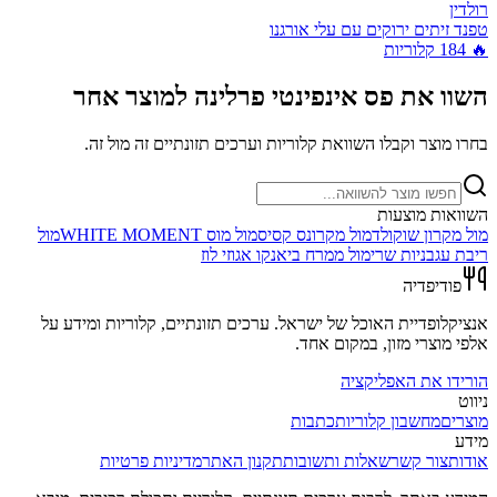
רולדין
טפנד זיתים ירוקים עם עלי אורגנו
🔥
184
קלוריות
השוו את
פס אינפינטי פרלינה
למוצר אחר
בחרו מוצר וקבלו השוואת קלוריות וערכים תזונתיים זה מול זה.
השוואות מוצעות
מול
מקרון שוקולד
מול
מקרונס קסיס
מול
מוס WHITE MOMENT
מול
ריבת עגבניות שרי
מול
ממרח ביאנקו אגוזי לוז
פודיפדיה
אנציקלופדיית האוכל של ישראל. ערכים תזונתיים, קלוריות ומידע על
אלפי מוצרי מזון, במקום אחד.
הורידו את האפליקציה
ניווט
מוצרים
מחשבון קלוריות
כתבות
מידע
אודות
צור קשר
שאלות ותשובות
תקנון האתר
מדיניות פרטיות