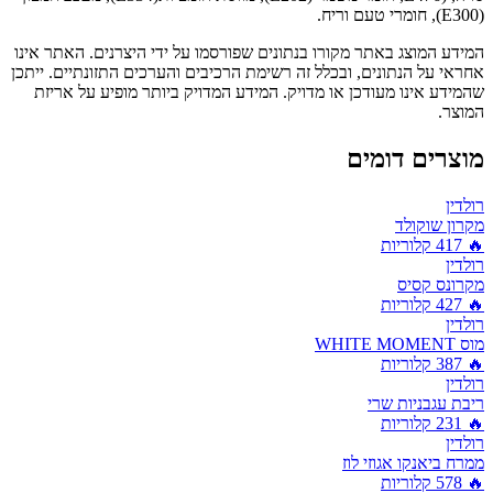
(E300), חומרי טעם וריח.
המידע המוצג באתר מקורו בנתונים שפורסמו על ידי היצרנים. האתר אינו
אחראי על הנתונים, ובכלל זה רשימת הרכיבים והערכים התזונתיים. ייתכן
שהמידע אינו מעודכן או מדויק. המידע המדויק ביותר מופיע על אריזת
המוצר.
מוצרים דומים
רולדין
מקרון שוקולד
🔥
417
קלוריות
רולדין
מקרונס קסיס
🔥
427
קלוריות
רולדין
מוס WHITE MOMENT
🔥
387
קלוריות
רולדין
ריבת עגבניות שרי
🔥
231
קלוריות
רולדין
ממרח ביאנקו אגוזי לוז
🔥
578
קלוריות