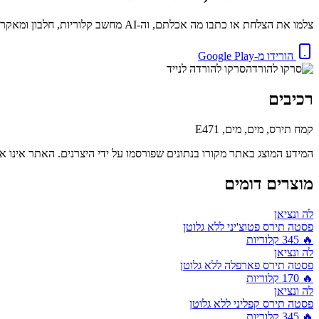
צלמו את הצלחת או כתבו מה אכלתם, וה-AI מחשב קלוריות, חלבון ומאקרו באופן מיידי. בחינם.
הורידו מ-Google Play
סרקו להורדה לנייד
רכיבים
קמח תירס, מים, מים, E471
המידע המוצג באתר מקורו בנתונים שפורסמו על ידי היצרנים. האתר אינו אח
מוצרים דומים
לה ונציאן
פסטה תירס פטוצ'יני ללא גלוטן
🔥
345
קלוריות
לה ונציאן
פסטה תירס פארפלה ללא גלוטן
🔥
170
קלוריות
לה ונציאן
פסטה תירס קפליני ללא גלוטן
🔥
345
קלוריות