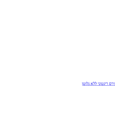
ס ריגטוני ללא גלוטן