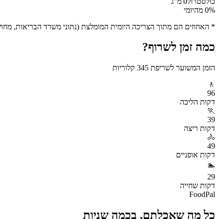
כולסטרול
0
מ"ג
% מהיומי
0
* האחוזים הם מתוך הצריכה היומית המומלצת (נתוני משרד הבריאות, מחושב ע
כמה זמן לשרוף?
הזמן המשוער לשריפת
345
קלוריות
🚶
96
דקות
הליכה
🏃
39
דקות
ריצה
🚴
49
דקות
אופניים
🏊
29
דקות
שחייה
FoodPal
כל מה שאכלתם, בכמה שניות