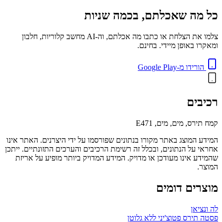
כל מה שאכלתם, בכמה שניות
צלמו את הצלחת או כתבו מה אכלתם, וה-AI מחשב קלוריות, חלבון
ומאקרו באופן מיידי. בחינם.
הורידו מ-Google Play
רכיבים
קמח תירס, מים, מים, E471
המידע המוצג באתר מקורו בנתונים שפורסמו על ידי היצרנים. האתר אינו
אחראי על הנתונים, ובכלל זה רשימת הרכיבים והערכים התזונתיים. ייתכן
שהמידע אינו מעודכן או מדויק. המידע המדויק ביותר מופיע על אריזת
המוצר.
מוצרים דומים
לה ונציאן
פסטה תירס פטוצ'יני ללא גלוטן