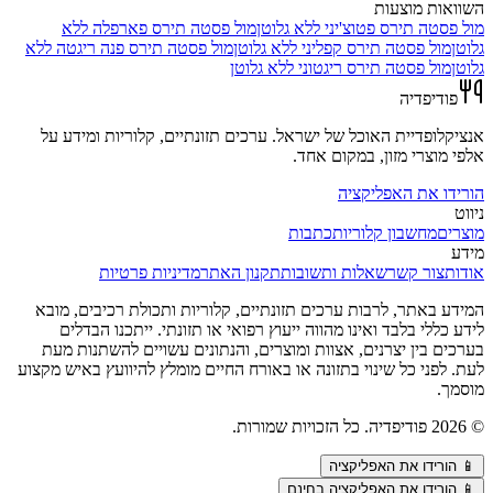
השוואות מוצעות
מול
פסטה תירס פטוצ'יני ללא גלוטן
מול
פסטה תירס פארפלה ללא
גלוטן
מול
פסטה תירס קפליני ללא גלוטן
מול
פסטה תירס פנה ריגטה ללא
גלוטן
מול
פסטה תירס ריגטוני ללא גלוטן
פודיפדיה
אנציקלופדיית האוכל של ישראל. ערכים תזונתיים, קלוריות ומידע על
אלפי מוצרי מזון, במקום אחד.
הורידו את האפליקציה
ניווט
מוצרים
מחשבון קלוריות
כתבות
מידע
אודות
צור קשר
שאלות ותשובות
תקנון האתר
מדיניות פרטיות
המידע באתר, לרבות ערכים תזונתיים, קלוריות ותכולת רכיבים, מובא
לידע כללי בלבד ואינו מהווה ייעוץ רפואי או תזונתי. ייתכנו הבדלים
בערכים בין יצרנים, אצוות ומוצרים, והנתונים עשויים להשתנות מעת
לעת. לפני כל שינוי בתזונה או באורח החיים מומלץ להיוועץ באיש מקצוע
מוסמך.
©
2026
פודיפדיה. כל הזכויות שמורות.
📱
הורידו את האפליקציה
📱 הורידו את האפליקציה בחינם