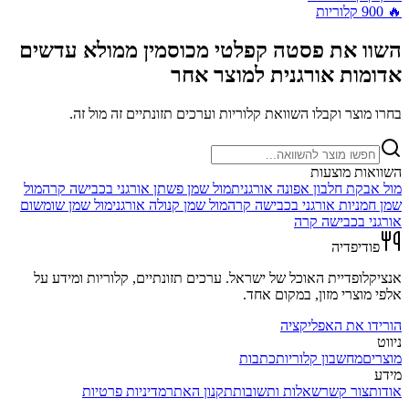
🔥
900
קלוריות
השוו את
פסטה קפלטי מכוסמין ממולא עדשים
אדומות אורגנית
למוצר אחר
בחרו מוצר וקבלו השוואת קלוריות וערכים תזונתיים זה מול זה.
השוואות מוצעות
מול
אבקת חלבון אפונה אורגנית
מול
שמן פשתן אורגני בכבישה קרה
מול
שמן חמניות אורגני בכבישה קרה
מול
שמן קנולה אורגני
מול
שמן שומשום
אורגני בכבישה קרה
פודיפדיה
אנציקלופדיית האוכל של ישראל. ערכים תזונתיים, קלוריות ומידע על
אלפי מוצרי מזון, במקום אחד.
הורידו את האפליקציה
ניווט
מוצרים
מחשבון קלוריות
כתבות
מידע
אודות
צור קשר
שאלות ותשובות
תקנון האתר
מדיניות פרטיות