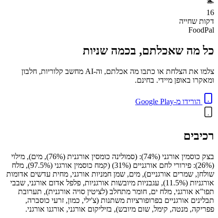
🏊
16
דקות
שחייה
FoodPal
כל מה שאכלתם, בכמה שניות
צלמו את הצלחת או כתבו מה אכלתם, וה-AI מחשב קלוריות, חלבון
ומאקרו באופן מיידי. בחינם.
הורידו מ-Google Play
רכיבים
בצק כוסמין אורגני (74%): (סמולינה כומסין אורגנית (76%), מים), מילוי
(26%): פירורי לחם אורגניים (31%) (קמח כוסמין אורגני (97.5%), מלח
שולחן, שמרים אורגניים), מים, שמן חמניות אורגני, מחית עדשים אדומות
אורגניות (11.5%), עגבניות מיובשות אורגניות, פלפל אדום אורגני, שבבי
תפו"א אורגני, מלח ים, חומר מתחלב (לציטין סויה אורגנית), תערובת
תבלינים אורגניים בפרופורציות משתנות (צ'ילי, כמון, זרעי כוסברה,
פפריקה, מנטה, קימל, שום מיובש), בזיליקום אורגני, אורגנו אורגני.