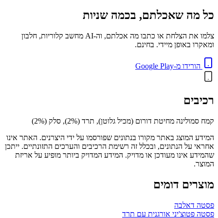
כל מה שאכלתם, בכמה שניות
צלמו את הצלחת או כתבו מה אכלתם, וה-AI מחשב קלוריות, חלבון
ומאקרו באופן מיידי. בחינם.
הורידו מ-Google Play
רכיבים
קמח סמולינה מחיטת דורום (מכיל גלוטן), תרד (2%), סלק (2%)
המידע המוצג באתר מקורו בנתונים שפורסמו על ידי היצרנים. האתר אינו
אחראי על הנתונים, ובכלל זה רשימת הרכיבים והערכים התזונתיים. ייתכן
שהמידע אינו מעודכן או מדויק. המידע המדויק ביותר מופיע על אריזת
המוצר.
מוצרים דומים
פסטה דאלבה
פסטה פטוצ'יני אורגנית עם תרד