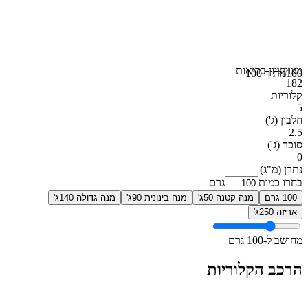
מצוין
ציון בריאות
100
מתוך 100
182
קלוריות
5
חלבון
(ג')
2.5
סוכר
(ג')
0
נתרן
(מ"ג)
בחרו כמות
גרם
100 גרם
מנה קטנה 50ג'
מנה בינונית 90ג'
מנה גדולה 140ג'
אריזה 250ג'
מחושב ל-100 גרם
הרכב הקלוריות