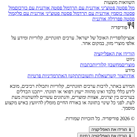
השוואות מוצעות
מול
פסטה פטוצ'יני אורגנית עם תרד
מול
פסטה אורגנית עם כורכום
מול
פסטה כוסמין אורגנית עם תרד
מול
פסטה פטוצ'יני אורגנית עם סלק
מול
פסטה פפרדלה אורגנית
פודיפדיה
אנציקלופדיית האוכל של ישראל. ערכים תזונתיים, קלוריות ומידע על
אלפי מוצרי מזון, במקום אחד.
הורידו את האפליקציה
ניווט
מוצרים
מחשבון קלוריות
כתבות
מידע
אודות
צור קשר
שאלות ותשובות
תקנון האתר
מדיניות פרטיות
המידע באתר, לרבות ערכים תזונתיים, קלוריות ותכולת רכיבים, מובא
לידע כללי בלבד ואינו מהווה ייעוץ רפואי או תזונתי. ייתכנו הבדלים
בערכים בין יצרנים, אצוות ומוצרים, והנתונים עשויים להשתנות מעת
לעת. לפני כל שינוי בתזונה או באורח החיים מומלץ להיוועץ באיש מקצוע
מוסמך.
©
2026
פודיפדיה. כל הזכויות שמורות.
📱
הורידו את האפליקציה
📱 הורידו את האפליקציה בחינם