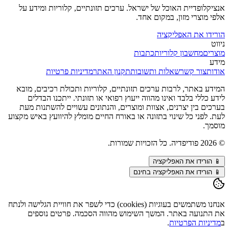
אנציקלופדיית האוכל של ישראל. ערכים תזונתיים, קלוריות ומידע על
אלפי מוצרי מזון, במקום אחד.
הורידו את האפליקציה
ניווט
מוצרים
מחשבון קלוריות
כתבות
מידע
אודות
צור קשר
שאלות ותשובות
תקנון האתר
מדיניות פרטיות
המידע באתר, לרבות ערכים תזונתיים, קלוריות ותכולת רכיבים, מובא
לידע כללי בלבד ואינו מהווה ייעוץ רפואי או תזונתי. ייתכנו הבדלים
בערכים בין יצרנים, אצוות ומוצרים, והנתונים עשויים להשתנות מעת
לעת. לפני כל שינוי בתזונה או באורח החיים מומלץ להיוועץ באיש מקצוע
מוסמך.
©
2026
פודיפדיה. כל הזכויות שמורות.
📱
הורידו את האפליקציה
📱 הורידו את האפליקציה בחינם
אנחנו משתמשים בעוגיות (cookies) כדי לשפר את חוויית הגלישה ולנתח
את התנועה באתר. המשך השימוש מהווה הסכמה. פרטים נוספים
ב
מדיניות הפרטיות
.