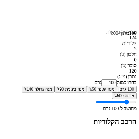
מצוין
ציון בריאות
100
מתוך 100
124
קלוריות
5
חלבון
(ג')
0
סוכר
(ג')
120
נתרן
(מ"ג)
בחרו כמות
גרם
100 גרם
מנה קטנה 50ג'
מנה בינונית 90ג'
מנה גדולה 140ג'
אריזה 500ג'
מחושב ל-100 גרם
הרכב הקלוריות