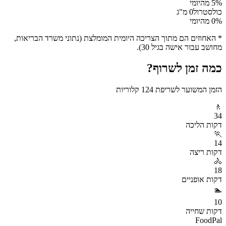
% מהיומי
5
כולסטרול
0
מ"ג
% מהיומי
0
* האחוזים הם מתוך הצריכה היומית המומלצת (נתוני משרד הבריאות,
מחושב עבור אישה בגיל 30).
כמה זמן לשרוף?
הזמן המשוער לשריפת
124
קלוריות
🚶
34
דקות
הליכה
🏃
14
דקות
ריצה
🚴
18
דקות
אופניים
🏊
10
דקות
שחייה
FoodPal