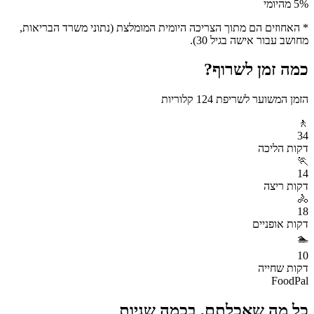
% מהיומי
5
* האחוזים הם מתוך הצריכה היומית המומלצת (נתוני משרד הבריאות,
מחושב עבור אישה בגיל 30).
כמה זמן לשרוף?
הזמן המשוער לשריפת
124
קלוריות
🚶
34
דקות
הליכה
🏃
14
דקות
ריצה
🚴
18
דקות
אופניים
🏊
10
דקות
שחייה
FoodPal
כל מה שאכלתם, בכמה שניות