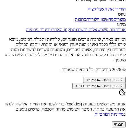
הורידו את האפליקציה
ניווט
מוצרים
מחשבון קלוריות
כתבות
מידע
אודות
צור קשר
שאלות ותשובות
תקנון האתר
מדיניות פרטיות
המידע באתר, לרבות ערכים תזונתיים, קלוריות ותכולת רכיבים, מובא
לידע כללי בלבד ואינו מהווה ייעוץ רפואי או תזונתי. ייתכנו הבדלים
בערכים בין יצרנים, אצוות ומוצרים, והנתונים עשויים להשתנות מעת
לעת. לפני כל שינוי בתזונה או באורח החיים מומלץ להיוועץ באיש מקצוע
מוסמך.
©
2026
פודיפדיה. כל הזכויות שמורות.
📱
הורידו את האפליקציה
📱 הורידו את האפליקציה בחינם
אנחנו משתמשים בעוגיות (cookies) כדי לשפר את חוויית הגלישה ולנתח
את התנועה באתר. המשך השימוש מהווה הסכמה. פרטים נוספים
ב
מדיניות הפרטיות
.
הבנתי