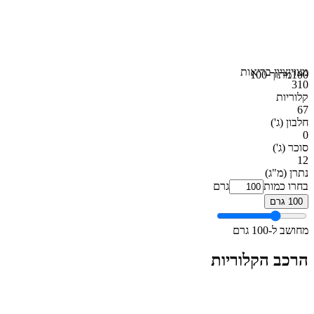
מצוין
ציון בריאות
100
מתוך 100
310
קלוריות
67
חלבון
(ג')
0
סוכר
(ג')
12
נתרן
(מ"ג)
בחרו כמות
גרם
100 גרם
מחושב ל-100 גרם
הרכב הקלוריות