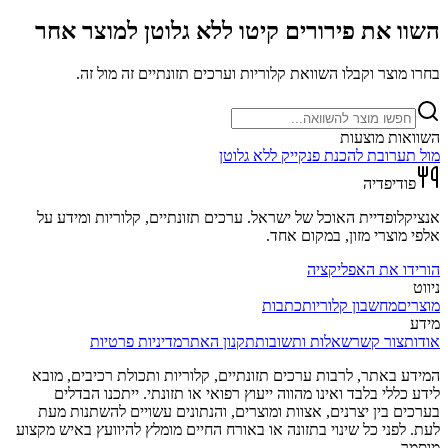
השוו את
פירורים קיטו ללא גלוטן
למוצר אחר
בחרו מוצר וקבלו השוואת קלוריות וערכים תזונתיים זה מול זה.
השוואות מוצעות
מול
תערובת להכנת פנקייק ללא גלוטן
פודיפדיה
אנציקלופדיית האוכל של ישראל. ערכים תזונתיים, קלוריות ומידע על
אלפי מוצרי מזון, במקום אחד.
הורידו את האפליקציה
ניווט
מוצרים
מחשבון קלוריות
כתבות
מידע
אודות
צור קשר
שאלות ותשובות
תקנון האתר
מדיניות פרטיות
המידע באתר, לרבות ערכים תזונתיים, קלוריות ותכולת רכיבים, מובא
לידע כללי בלבד ואינו מהווה ייעוץ רפואי או תזונתי. ייתכנו הבדלים
בערכים בין יצרנים, אצוות ומוצרים, והנתונים עשויים להשתנות מעת
לעת. לפני כל שינוי בתזונה או באורח החיים מומלץ להיוועץ באיש מקצוע
מוסמך.