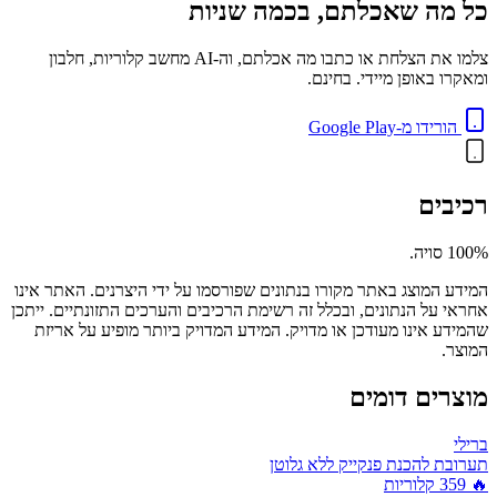
כל מה שאכלתם, בכמה שניות
צלמו את הצלחת או כתבו מה אכלתם, וה-AI מחשב קלוריות, חלבון
ומאקרו באופן מיידי. בחינם.
הורידו מ-Google Play
רכיבים
100% סויה.
המידע המוצג באתר מקורו בנתונים שפורסמו על ידי היצרנים. האתר אינו
אחראי על הנתונים, ובכלל זה רשימת הרכיבים והערכים התזונתיים. ייתכן
שהמידע אינו מעודכן או מדויק. המידע המדויק ביותר מופיע על אריזת
המוצר.
מוצרים דומים
ברילי
תערובת להכנת פנקייק ללא גלוטן
🔥
359
קלוריות