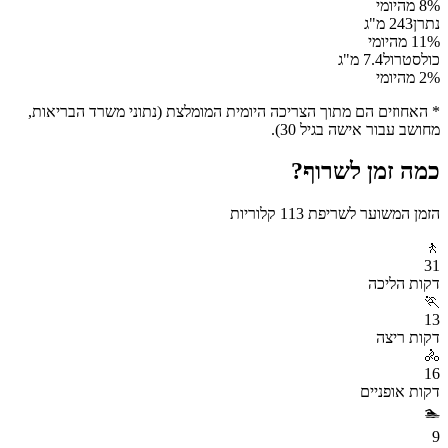
% מהיומי
8
נתרן
243
מ"ג
% מהיומי
11
כולסטרול
7.4
מ"ג
% מהיומי
2
* האחוזים הם מתוך הצריכה היומית המומלצת (נתוני משרד הבריאות,
מחושב עבור אישה בגיל 30).
כמה זמן לשרוף?
הזמן המשוער לשריפת
113
קלוריות
🚶
31
דקות
הליכה
🏃
13
דקות
ריצה
🚴
16
דקות
אופניים
🏊
9