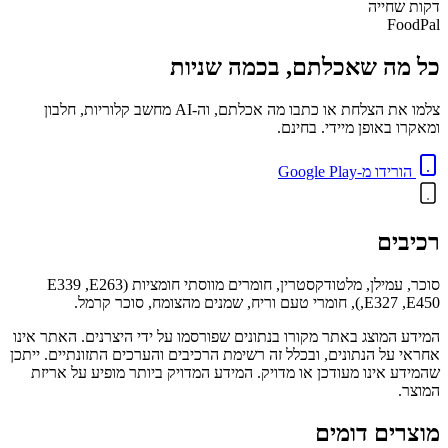
דקות
שחייה
FoodPal
כל מה שאכלתם, בכמה שניות
צלמו את הצלחת או כתבו מה אכלתם, וה-AI מחשב קלוריות, חלבון
ומאקרו באופן מיידי. בחינם.
הורידו מ-Google Play
רכיבים
סוכר, עמילן, מלטודקסטרין, חומרים מווסתי חומציות (E339 ,E263
,E327 ,E450), חומרי טעם וריח, שמנים מהצומח, סוכר קרמל.
המידע המוצג באתר מקורו בנתונים שפורסמו על ידי היצרנים. האתר אינו
אחראי על הנתונים, ובכלל זה רשימת הרכיבים והערכים התזונתיים. ייתכן
שהמידע אינו מעודכן או מדויק. המידע המדויק ביותר מופיע על אריזת
המוצר.
מוצרים דומים