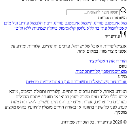
השוואות מוצעות
מול
אינסטנט פודינג וניל
מול
אינסטנט פודינג ריבת חלב
מול
פודינג וניל מוכן
לאכילה
מול
פתי בר ללא גלוטן קלאסי
מול
בייגלה שמיניות ללא גלוטן
פודיפדיה
אנציקלופדיית האוכל של ישראל. ערכים תזונתיים, קלוריות ומידע על
אלפי מוצרי מזון, במקום אחד.
הורידו את האפליקציה
ניווט
מוצרים
מחשבון קלוריות
כתבות
מידע
אודות
צור קשר
שאלות ותשובות
תקנון האתר
מדיניות פרטיות
המידע באתר, לרבות ערכים תזונתיים, קלוריות ותכולת רכיבים, מובא
לידע כללי בלבד ואינו מהווה ייעוץ רפואי או תזונתי. ייתכנו הבדלים
בערכים בין יצרנים, אצוות ומוצרים, והנתונים עשויים להשתנות מעת
לעת. לפני כל שינוי בתזונה או באורח החיים מומלץ להיוועץ באיש מקצוע
מוסמך.
©
2026
פודיפדיה. כל הזכויות שמורות.