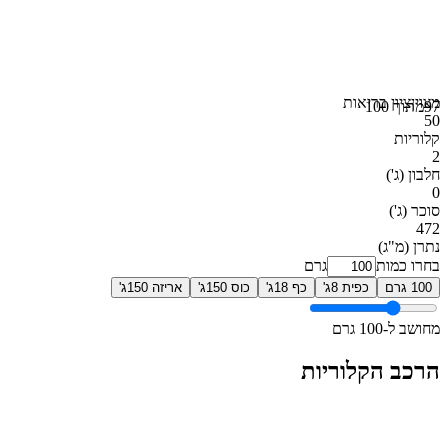
מצוין
ציון בריאות
97
מתוך 100
50
קלוריות
2
חלבון
(ג')
0
סוכר
(ג')
472
נתרן
(מ"ג)
בחרו כמות
גרם
100 גרם
כפית 8ג'
כף 18ג'
כוס 150ג'
אריזה 150ג'
מחושב ל-100 גרם
הרכב הקלוריות