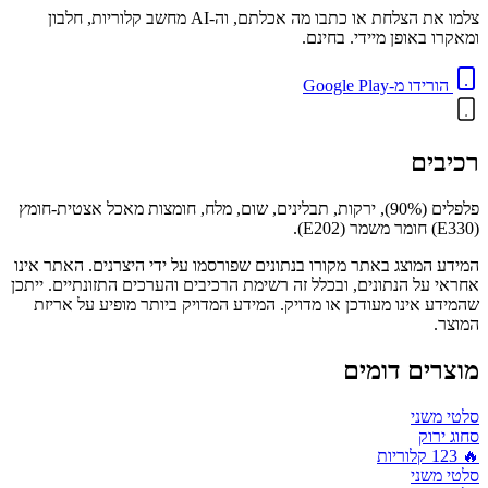
צלמו את הצלחת או כתבו מה אכלתם, וה-AI מחשב קלוריות, חלבון
ומאקרו באופן מיידי. בחינם.
הורידו מ-Google Play
רכיבים
פלפלים (90%), ירקות, תבלינים, שום, מלח, חומצות מאכל אצטית-חומץ
(E330) חומר משמר (E202).
המידע המוצג באתר מקורו בנתונים שפורסמו על ידי היצרנים. האתר אינו
אחראי על הנתונים, ובכלל זה רשימת הרכיבים והערכים התזונתיים. ייתכן
שהמידע אינו מעודכן או מדויק. המידע המדויק ביותר מופיע על אריזת
המוצר.
מוצרים דומים
סלטי משני
סחוג ירוק
🔥
123
קלוריות
סלטי משני