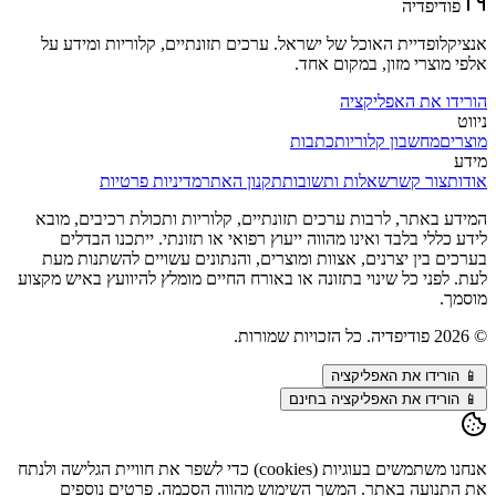
פודיפדיה
אנציקלופדיית האוכל של ישראל. ערכים תזונתיים, קלוריות ומידע על
אלפי מוצרי מזון, במקום אחד.
הורידו את האפליקציה
ניווט
מוצרים
מחשבון קלוריות
כתבות
מידע
אודות
צור קשר
שאלות ותשובות
תקנון האתר
מדיניות פרטיות
המידע באתר, לרבות ערכים תזונתיים, קלוריות ותכולת רכיבים, מובא
לידע כללי בלבד ואינו מהווה ייעוץ רפואי או תזונתי. ייתכנו הבדלים
בערכים בין יצרנים, אצוות ומוצרים, והנתונים עשויים להשתנות מעת
לעת. לפני כל שינוי בתזונה או באורח החיים מומלץ להיוועץ באיש מקצוע
מוסמך.
©
2026
פודיפדיה. כל הזכויות שמורות.
📱
הורידו את האפליקציה
📱 הורידו את האפליקציה בחינם
אנחנו משתמשים בעוגיות (cookies) כדי לשפר את חוויית הגלישה ולנתח
את התנועה באתר. המשך השימוש מהווה הסכמה. פרטים נוספים