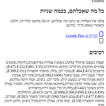
FoodPal
כל מה שאכלתם, בכמה שניות
צלמו את הצלחת או כתבו מה אכלתם, וה-AI מחשב קלוריות, חלבון
ומאקרו באופן מיידי. בחינם.
הורידו מ-Google Play
רכיבים
קצפת בטעם שוקולד (32%) (שמנת צמחית (סויה)(מים,גלוקוזה,שומנים
צמחיים מוקשים מדקלים וקוקוס, מתחלבים (E475,E322,E481, E35) ,
מייצבים (E 464,E415),סוכר לבן ,מלח, מווסתי חומציות (E399,E331),
חומרי טעם וריח, צבעי מאכל (E100,E160b),מים,סוכר לבן,אבקת
קקאו,אבקת פודינג בטעם וניל), סוכר לבן, ביצים, קמח חיטה (גלוטן),
מים, שמן צמחי מזוכך (סויה),צימקאו,אבקת קקאו,גלוקוזה, מסמיך עמילן
תירס מעובד (E1442),מלח,חו מרי טעם וריח,מתפיחים
(E500ii,E500,E450i,E341i,E450), מייצב (E415), מתחלבים
(E471,E477,E481),צבע מאכל (E150d),חומר משמר (E202), שמרים ,
מווסתי חומציות E330), קמח סויה, עמילן תירס.מכיל ביצים, גלוטן חיטה,
סויה