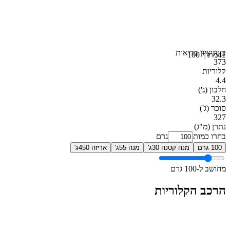
בינוני
ציון בריאות
41
מתוך 100
373
קלוריות
4.4
חלבון
(ג')
32.3
סוכר
(ג')
327
נתרן
(מ"ג)
בחרו כמות
גרם
100 גרם
מנה קטנה 30ג'
מנה 55ג'
אריזה 450ג'
מחושב ל-100 גרם
הרכב הקלוריות