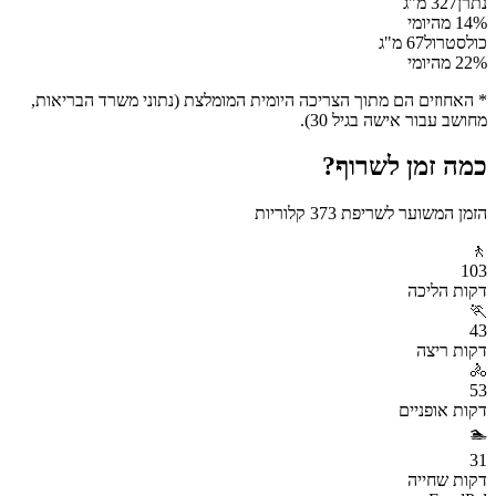
נתרן
327
מ"ג
% מהיומי
14
כולסטרול
67
מ"ג
% מהיומי
22
* האחוזים הם מתוך הצריכה היומית המומלצת (נתוני משרד הבריאות,
מחושב עבור אישה בגיל 30).
כמה זמן לשרוף?
הזמן המשוער לשריפת
373
קלוריות
🚶
103
דקות
הליכה
🏃
43
דקות
ריצה
🚴
53
דקות
אופניים
🏊
31
דקות
שחייה