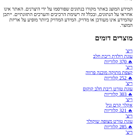
המידע המוצג באתר מקורו בנתונים שפורסמו על ידי היצרנים. האתר אינו
אחראי על הנתונים, ובכלל זה רשימת הרכיבים והערכים התזונתיים. ייתכן
שהמידע אינו מעודכן או מדויק. המידע המדויק ביותר מופיע על אריזת
המוצר.
מוצרים דומים
ריצ'
עוגת רולדת ריבת חלב
🔥
370
קלוריות
ריצ'
קצפת מתוקה מוכנה פרווה
🔥
252
קלוריות
ריצ'
עוגת טורט ריבת חלב קוקוס
🔥
303
קלוריות
ריצ'
אקלר קרם וניל
🔥
321
קלוריות
ריצ'
עוגת טורט מצופה שוקולד
🔥
285
קלוריות
ריצ'