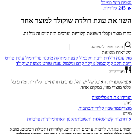
קצפת ריצ' במיכל
🔥
245
קלוריות
השוו את
עוגת רולדת שוקולד
למוצר אחר
בחרו מוצר וקבלו השוואת קלוריות וערכים תזונתיים זה מול זה.
השוואות מוצעות
מול
עוגת רולדת ריבת חלב
מול
קצפת מתוקה מוכנה פרווה
מול
עוגת טורט
ריבת חלב קוקוס
מול
אקלר קרם וניל
מול
עוגת טורט מצופה שוקולד
פודיפדיה
אנציקלופדיית האוכל של ישראל. ערכים תזונתיים, קלוריות ומידע על
אלפי מוצרי מזון, במקום אחד.
הורידו את האפליקציה
ניווט
מוצרים
מחשבון קלוריות
כתבות
מידע
אודות
צור קשר
שאלות ותשובות
תקנון האתר
מדיניות פרטיות
המידע באתר, לרבות ערכים תזונתיים, קלוריות ותכולת רכיבים, מובא