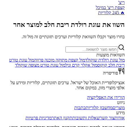
ריצ'
קצפת ריצ' במיכל
🔥
245
קלוריות
השוו את
עוגת רולדת ריבת חלב
למוצר אחר
בחרו מוצר וקבלו השוואת קלוריות וערכים תזונתיים זה מול זה.
השוואות מוצעות
מול
עוגת רולדת שוקולד
מול
קצפת מתוקה מוכנה פרווה
מול
עוגת טורט
ריבת חלב קוקוס
מול
אקלר קרם וניל
מול
עוגת טורט מצופה שוקולד
פודיפדיה
אנציקלופדיית האוכל של ישראל. ערכים תזונתיים, קלוריות ומידע על
אלפי מוצרי מזון, במקום אחד.
הורידו את האפליקציה
ניווט
מוצרים
מחשבון קלוריות
כתבות
מידע
אודות
צור קשר
שאלות ותשובות
תקנון האתר
מדיניות פרטיות