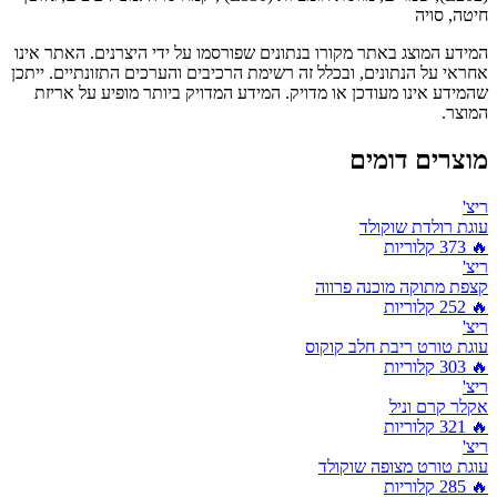
חיטה, סויה
המידע המוצג באתר מקורו בנתונים שפורסמו על ידי היצרנים. האתר אינו
אחראי על הנתונים, ובכלל זה רשימת הרכיבים והערכים התזונתיים. ייתכן
שהמידע אינו מעודכן או מדויק. המידע המדויק ביותר מופיע על אריזת
המוצר.
מוצרים דומים
ריצ'
עוגת רולדת שוקולד
🔥
373
קלוריות
ריצ'
קצפת מתוקה מוכנה פרווה
🔥
252
קלוריות
ריצ'
עוגת טורט ריבת חלב קוקוס
🔥
303
קלוריות
ריצ'
אקלר קרם וניל
🔥
321
קלוריות
ריצ'
עוגת טורט מצופה שוקולד
🔥
285
קלוריות