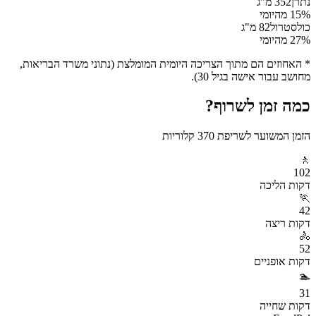
נתרן
352
מ"ג
% מהיומי
15
כולסטרול
82
מ"ג
% מהיומי
27
* האחוזים הם מתוך הצריכה היומית המומלצת (נתוני משרד הבריאות,
מחושב עבור אישה בגיל 30).
כמה זמן לשרוף?
הזמן המשוער לשריפת
370
קלוריות
🚶
102
דקות
הליכה
🏃
42
דקות
ריצה
🚴
52
דקות
אופניים
🏊
31
דקות
שחייה