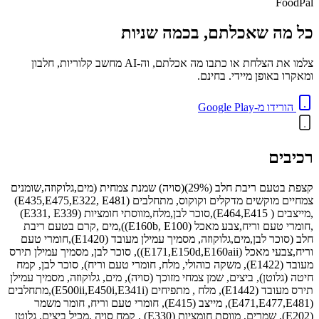
FoodPal
כל מה שאכלתם, בכמה שניות
צלמו את הצלחת או כתבו מה אכלתם, וה-AI מחשב קלוריות, חלבון
ומאקרו באופן מיידי. בחינם.
הורידו מ-Google Play
רכיבים
קצפת בטעם ריבת חלב (29%)(סויה) שמנת צמחית (מים,גלוקוזה,שומנים
צמחיים מוקשים מדקלים וקוקוס, מתחלבים (E435,E475,E322, E481)
,מייצבים ( E464,E415),סוכר לבן,מלח,מווסתי חומציות (E331, E339)
,חומרי טעם וריח,צבע מאכל (E160b, E100)),מים ,קרם בטעם ריבת
חלב (סוכר לבן,מים,גלוקוזה, מסמיך עמילן מעובד (E1420),חומרי טעם
וריח,צבעי מאכל (E171,E150d,E160aii)), סוכר לבן, מסמיך עמילן תירס
מעובד (E1422), משקה כוהולי, מלח, חומרי טעם וריח), סוכר לבן, קמח
חיטה (גלוטן), ביצים, שמן צמחי מזוכך (סויה), מים, גלוקוזה, מסמיך עמילן
תירס מעובד (E1442), מלח , מתפיחים (E500ii,E450i,E341i),מתחלבים
(E471,E477,E481), מייצב (E415), חומרי טעם וריח, חומר משמר
(E202), שמרים, מווסת חומציות (E330) , קמח סויה .מכיל ביצים, גלוטן