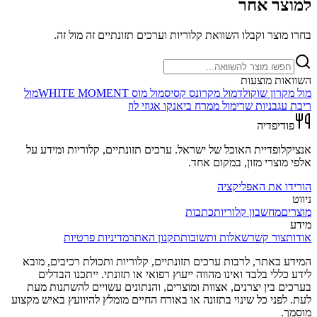
למוצר אחר
בחרו מוצר וקבלו השוואת קלוריות וערכים תזונתיים זה מול זה.
השוואות מוצעות
מול
מקרון שוקולד
מול
מקרונס קסיס
מול
מוס WHITE MOMENT
מול
ריבת עגבניות שרי
מול
ממרח ביאנקו אגוזי לוז
פודיפדיה
אנציקלופדיית האוכל של ישראל. ערכים תזונתיים, קלוריות ומידע על
אלפי מוצרי מזון, במקום אחד.
הורידו את האפליקציה
ניווט
מוצרים
מחשבון קלוריות
כתבות
מידע
אודות
צור קשר
שאלות ותשובות
תקנון האתר
מדיניות פרטיות
המידע באתר, לרבות ערכים תזונתיים, קלוריות ותכולת רכיבים, מובא
לידע כללי בלבד ואינו מהווה ייעוץ רפואי או תזונתי. ייתכנו הבדלים
בערכים בין יצרנים, אצוות ומוצרים, והנתונים עשויים להשתנות מעת
לעת. לפני כל שינוי בתזונה או באורח החיים מומלץ להיוועץ באיש מקצוע
מוסמך.