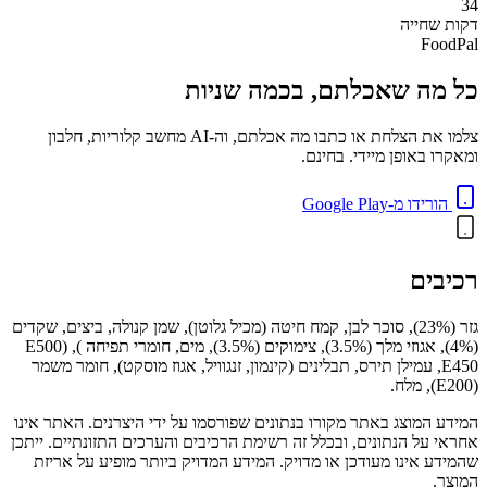
34
דקות
שחייה
FoodPal
כל מה שאכלתם, בכמה שניות
צלמו את הצלחת או כתבו מה אכלתם, וה-AI מחשב קלוריות, חלבון
ומאקרו באופן מיידי. בחינם.
הורידו מ-Google Play
רכיבים
גזר (23%), סוכר לבן, קמח חיטה (מכיל גלוטן), שמן קנולה, ביצים, שקדים
(4%), אגוזי מלך (3.5%), צימוקים (3.5%), מים, חומרי תפיחה E500) ,(
E450, עמילן תירס, תבלינים (קינמון, זנגוויל, אגוז מוסקט), חומר משמר
(E200), מלח.
המידע המוצג באתר מקורו בנתונים שפורסמו על ידי היצרנים. האתר אינו
אחראי על הנתונים, ובכלל זה רשימת הרכיבים והערכים התזונתיים. ייתכן
שהמידע אינו מעודכן או מדויק. המידע המדויק ביותר מופיע על אריזת
המוצר.