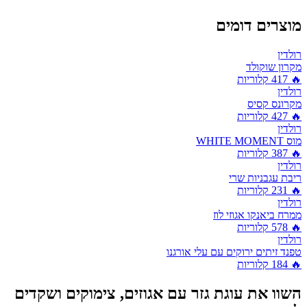
מוצרים דומים
רולדין
מקרון שוקולד
🔥
417
קלוריות
רולדין
מקרונס קסיס
🔥
427
קלוריות
רולדין
מוס WHITE MOMENT
🔥
387
קלוריות
רולדין
ריבת עגבניות שרי
🔥
231
קלוריות
רולדין
ממרח ביאנקו אגוזי לוז
🔥
578
קלוריות
רולדין
טפנד זיתים ירוקים עם עלי אורגנו
🔥
184
קלוריות
השוו את
עוגת גזר עם אגוזים, צימוקים ושקדים