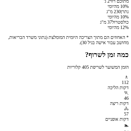
מתוכם רווי
2
ג'
% מהיומי
10
נתרן
230
מ"ג
% מהיומי
10
כולסטרול
37
מ"ג
% מהיומי
12
* האחוזים הם מתוך הצריכה היומית המומלצת (נתוני משרד הבריאות,
מחושב עבור אישה בגיל 30).
כמה זמן לשרוף?
הזמן המשוער לשריפת
405
קלוריות
🚶
112
דקות
הליכה
🏃
46
דקות
ריצה
🚴
57
דקות
אופניים
🏊