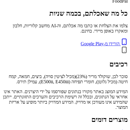
FoodPal
כל מה שאכלתם, בכמה שניות
צלמו את הצלחת או כתבו מה אכלתם, וה-AI מחשב קלוריות, חלבון
ומאקרו באופן מיידי. בחינם.
הורידו מ-Google Play
רכיבים
סוכר לבן, שוקולד מריר (23%)(מכיל לציטין סויה), ביצים, חמאה, קמח
חיטה (מכיל גלוטן), חומרי תפיחה (E500ii, E450iii), עמילן תירס.
המידע המוצג באתר מקורו בנתונים שפורסמו על ידי היצרנים. האתר אינו
אחראי על הנתונים, ובכלל זה רשימת הרכיבים והערכים התזונתיים. ייתכן
שהמידע אינו מעודכן או מדויק. המידע המדויק ביותר מופיע על אריזת
המוצר.
מוצרים דומים