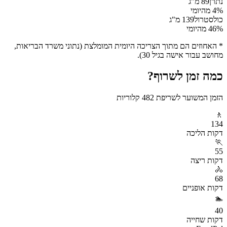
נתרן
89
מ"ג
% מהיומי
4
כולסטרול
139
מ"ג
% מהיומי
46
* האחוזים הם מתוך הצריכה היומית המומלצת (נתוני משרד הבריאות,
מחושב עבור אישה בגיל 30).
כמה זמן לשרוף?
הזמן המשוער לשריפת
482
קלוריות
🚶
134
דקות
הליכה
🏃
55
דקות
ריצה
🚴
68
דקות
אופניים
🏊
40
דקות
שחייה