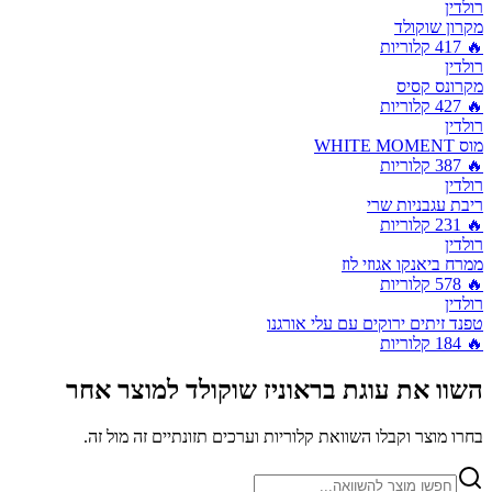
רולדין
מקרון שוקולד
🔥
417
קלוריות
רולדין
מקרונס קסיס
🔥
427
קלוריות
רולדין
מוס WHITE MOMENT
🔥
387
קלוריות
רולדין
ריבת עגבניות שרי
🔥
231
קלוריות
רולדין
ממרח ביאנקו אגוזי לוז
🔥
578
קלוריות
רולדין
טפנד זיתים ירוקים עם עלי אורגנו
🔥
184
קלוריות
השוו את
עוגת בראוניז שוקולד
למוצר אחר
בחרו מוצר וקבלו השוואת קלוריות וערכים תזונתיים זה מול זה.