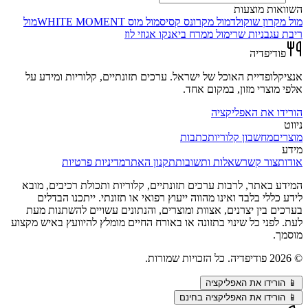
השוואות מוצעות
מול
מקרון שוקולד
מול
מקרונס קסיס
מול
מוס WHITE MOMENT
מול
ריבת עגבניות שרי
מול
ממרח ביאנקו אגוזי לוז
פודיפדיה
אנציקלופדיית האוכל של ישראל. ערכים תזונתיים, קלוריות ומידע על
אלפי מוצרי מזון, במקום אחד.
הורידו את האפליקציה
ניווט
מוצרים
מחשבון קלוריות
כתבות
מידע
אודות
צור קשר
שאלות ותשובות
תקנון האתר
מדיניות פרטיות
המידע באתר, לרבות ערכים תזונתיים, קלוריות ותכולת רכיבים, מובא
לידע כללי בלבד ואינו מהווה ייעוץ רפואי או תזונתי. ייתכנו הבדלים
בערכים בין יצרנים, אצוות ומוצרים, והנתונים עשויים להשתנות מעת
לעת. לפני כל שינוי בתזונה או באורח החיים מומלץ להיוועץ באיש מקצוע
מוסמך.
©
2026
פודיפדיה. כל הזכויות שמורות.
📱
הורידו את האפליקציה
📱 הורידו את האפליקציה בחינם