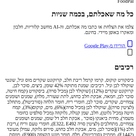
FoodPal
כל מה שאכלתם, בכמה שניות
צלמו את הצלחת או כתבו מה אכלתם, וה-AI מחשב קלוריות, חלבון
ומאקרו באופן מיידי. בחינם.
הורידו מ-Google Play
רכיבים
ביסקוויט קוקוס, קרמו קרמל ריבת חלב, קרוקונט שקדים מוס וניל, שונטי
שוקולד לבן וניל. רכיבים: שמנת מתוקה 42% שומן, ביצים, סוכר לבן,
קרוקונט שקדים (12%) [שוקולד לבן (מכיל סויה), ביסקוויט (קמח חיטה,
סוכר לבן, חמאה, אבקת חלב כחוש, לתת שעורה, מלח), שמנים ושומנים
צמחיים, שקדים, סוכר לבן, חומרי ריח, חומר הלחה (סורביטול), מתחלב
(לציטין סויה)], שוקולד לבן (מכיל סויה)(6%), מים, קוקוס(3%), קמח
חיטה (מכיל גלוטן), חלב, שמן קנולה, גלוקוזה (מכיל סולפיט כחומר
משמר), מחית ביאנקו (סוכר , אבקת חלב דל שומן, שמנים ושומנים
צמחיים, מתחלבים (לציטין סויה E322, E492), חומרי טעם וריח ),ריבת
חלב (1%)[סוכר לבן, מים, אבקת חלב כחוש, סירופ גלוקוז, עמילן מעובד
(E1442), ממתיק (סורביטול), מלח, חומר מונע הקצפה (E900), מווסת