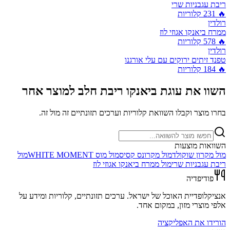
ריבת עגבניות שרי
🔥
231
קלוריות
רולדין
ממרח ביאנקו אגוזי לוז
🔥
578
קלוריות
רולדין
טפנד זיתים ירוקים עם עלי אורגנו
🔥
184
קלוריות
השוו את
עוגת ביאנקו ריבת חלב
למוצר אחר
בחרו מוצר וקבלו השוואת קלוריות וערכים תזונתיים זה מול זה.
השוואות מוצעות
מול
מקרון שוקולד
מול
מקרונס קסיס
מול
מוס WHITE MOMENT
מול
ריבת עגבניות שרי
מול
ממרח ביאנקו אגוזי לוז
פודיפדיה
אנציקלופדיית האוכל של ישראל. ערכים תזונתיים, קלוריות ומידע על
אלפי מוצרי מזון, במקום אחד.
הורידו את האפליקציה