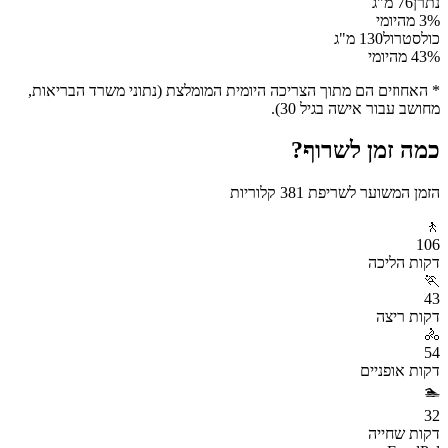
נתרן
76
מ"ג
% מהיומי
3
כולסטרול
130
מ"ג
% מהיומי
43
* האחוזים הם מתוך הצריכה היומית המומלצת (נתוני משרד הבריאות,
מחושב עבור אישה בגיל 30).
כמה זמן לשרוף?
הזמן המשוער לשריפת
381
קלוריות
🚶
106
דקות
הליכה
🏃
43
דקות
ריצה
🚴
54
דקות
אופניים
🏊
32
דקות
שחייה