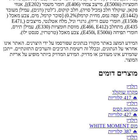
חומציות (E500ii), מייצב צמחי (E406), חומר משמר (E202)], אגוזי
פקאן, שוקולד חלב (מכיל סויה), חלב קוקוס, ג''לטין (דגים), עמילן מעובד
(E1442), קפה נמס, מחית קרמל(0.2%) [סוכר קרמל, מים, צבע מאכל (
E150b), חומרי טעם וריח), גרגרי וניל, מלח אטלנטי, מייצבים (E471,
E435), מתחלב (E466, E412), מווסת חומציות (E330), עמילן תירס,
חומרי תפיחה (E450i, E500ii), צבע מאכל (טרטרזין, סנסט ילו).
המידע המוצג באתר מקורו בנתונים שפורסמו על ידי היצרנים. האתר אינו
אחראי על הנתונים, ובכלל זה רשימת הרכיבים והערכים התזונתיים. ייתכן
שהמידע אינו מעודכן או מדויק. המידע המדויק ביותר מופיע על אריזת
המוצר.
מוצרים דומים
רולדין
מקרון שוקולד
🔥
417
קלוריות
רולדין
מקרונס קסיס
🔥
427
קלוריות
רולדין
מוס WHITE MOMENT
🔥
387
קלוריות
רולדין