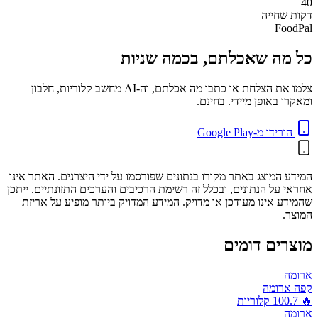
40
דקות
שחייה
FoodPal
כל מה שאכלתם, בכמה שניות
צלמו את הצלחת או כתבו מה אכלתם, וה-AI מחשב קלוריות, חלבון
ומאקרו באופן מיידי. בחינם.
הורידו מ-Google Play
המידע המוצג באתר מקורו בנתונים שפורסמו על ידי היצרנים. האתר אינו
אחראי על הנתונים, ובכלל זה רשימת הרכיבים והערכים התזונתיים. ייתכן
שהמידע אינו מעודכן או מדויק. המידע המדויק ביותר מופיע על אריזת
המוצר.
מוצרים דומים
ארומה
קפה ארומה
🔥
100.7
קלוריות
ארומה