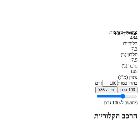
טוב
ציון בריאות
68
מתוך 100
484
קלוריות
7.3
חלבון
(ג')
7.5
סוכר
(ג')
145
נתרן
(מ"ג)
בחרו כמות
גרם
100 גרם
יחידה 85ג'
מחושב ל-100 גרם
הרכב הקלוריות