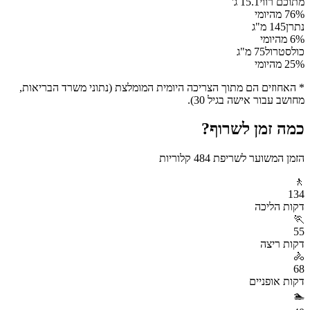
מתוכם רווי
15.1
ג'
% מהיומי
76
נתרן
145
מ"ג
% מהיומי
6
כולסטרול
75
מ"ג
% מהיומי
25
* האחוזים הם מתוך הצריכה היומית המומלצת (נתוני משרד הבריאות,
מחושב עבור אישה בגיל 30).
כמה זמן לשרוף?
הזמן המשוער לשריפת
484
קלוריות
🚶
134
דקות
הליכה
🏃
55
דקות
ריצה
🚴
68
דקות
אופניים
🏊