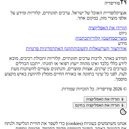
פודיפדיה
אנציקלופדיית האוכל של ישראל. ערכים תזונתיים, קלוריות ומידע על
אלפי מוצרי מזון, במקום אחד.
הורידו את האפליקציה
ניווט
מוצרים
מחשבון קלוריות
כתבות
מידע
אודות
צור קשר
שאלות ותשובות
תקנון האתר
מדיניות פרטיות
המידע באתר, לרבות ערכים תזונתיים, קלוריות ותכולת רכיבים, מובא
לידע כללי בלבד ואינו מהווה ייעוץ רפואי או תזונתי. ייתכנו הבדלים
בערכים בין יצרנים, אצוות ומוצרים, והנתונים עשויים להשתנות מעת
לעת. לפני כל שינוי בתזונה או באורח החיים מומלץ להיוועץ באיש מקצוע
מוסמך.
©
2026
פודיפדיה. כל הזכויות שמורות.
📱
הורידו את האפליקציה
📱 הורידו את האפליקציה בחינם
אנחנו משתמשים בעוגיות (cookies) כדי לשפר את חוויית הגלישה ולנתח
את התנועה באתר. המשך השימוש מהווה הסכמה. פרטים נוספים