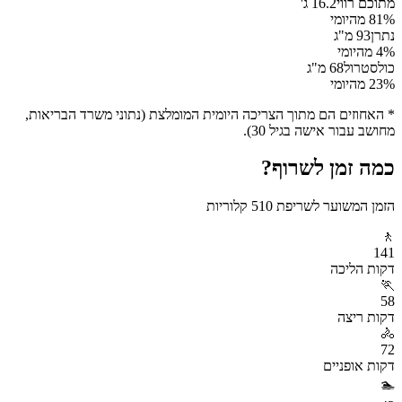
מתוכם רווי
16.2
ג'
% מהיומי
81
נתרן
93
מ"ג
% מהיומי
4
כולסטרול
68
מ"ג
% מהיומי
23
* האחוזים הם מתוך הצריכה היומית המומלצת (נתוני משרד הבריאות,
מחושב עבור אישה בגיל 30).
כמה זמן לשרוף?
הזמן המשוער לשריפת
510
קלוריות
🚶
141
דקות
הליכה
🏃
58
דקות
ריצה
🚴
72
דקות
אופניים
🏊