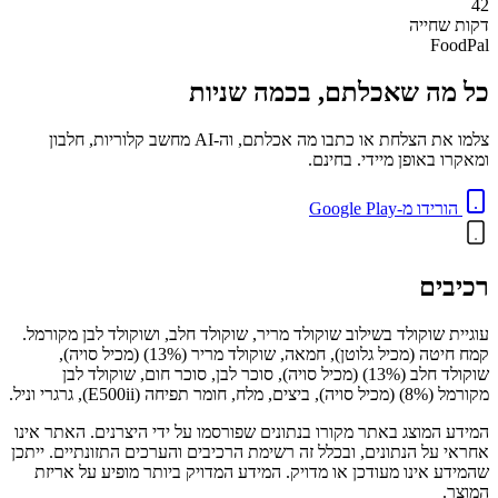
42
דקות
שחייה
FoodPal
כל מה שאכלתם, בכמה שניות
צלמו את הצלחת או כתבו מה אכלתם, וה-AI מחשב קלוריות, חלבון
ומאקרו באופן מיידי. בחינם.
הורידו מ-Google Play
רכיבים
עוגיית שוקולד בשילוב שוקולד מריר, שוקולד חלב, ושוקולד לבן מקורמל.
קמח חיטה (מכיל גלוטן), חמאה, שוקולד מריר (13%) (מכיל סויה),
שוקולד חלב (13%) (מכיל סויה), סוכר לבן, סוכר חום, שוקולד לבן
מקורמל (8%) (מכיל סויה), ביצים, מלח, חומר תפיחה (E500ii), גרגרי וניל.
המידע המוצג באתר מקורו בנתונים שפורסמו על ידי היצרנים. האתר אינו
אחראי על הנתונים, ובכלל זה רשימת הרכיבים והערכים התזונתיים. ייתכן
שהמידע אינו מעודכן או מדויק. המידע המדויק ביותר מופיע על אריזת
המוצר.