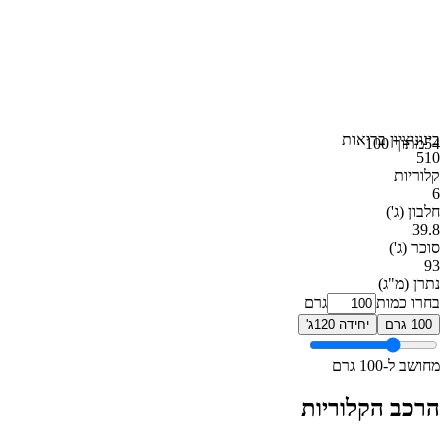
בינוני
ציון בריאות
54
מתוך 100
510
קלוריות
6
חלבון
(ג')
39.8
סוכר
(ג')
93
נתרן
(מ"ג)
בחרו כמות
גרם
100 גרם
יחידה 120ג'
מחושב ל-100 גרם
הרכב הקלוריות