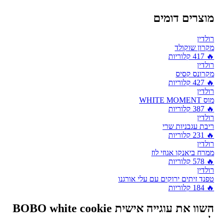
מוצרים דומים
רולדין
מקרון שוקולד
🔥
417
קלוריות
רולדין
מקרונס קסיס
🔥
427
קלוריות
רולדין
מוס WHITE MOMENT
🔥
387
קלוריות
רולדין
ריבת עגבניות שרי
🔥
231
קלוריות
רולדין
ממרח ביאנקו אגוזי לוז
🔥
578
קלוריות
רולדין
טפנד זיתים ירוקים עם עלי אורגנו
🔥
184
קלוריות
השוו את
עוגייה אישית BOBO white cookie