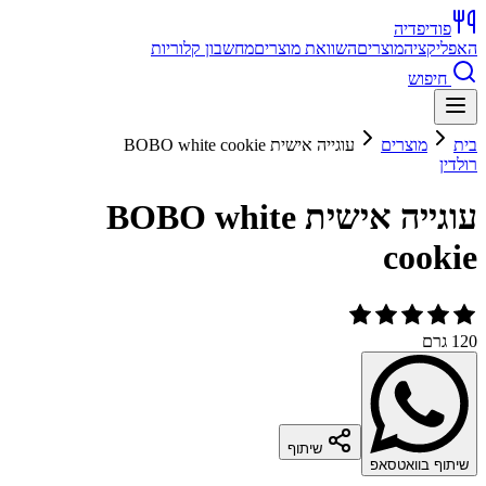
פודיפדיה
האפליקציה
מוצרים
השוואת מוצרים
מחשבון קלוריות
חיפוש
בית
מוצרים
עוגייה אישית BOBO white cookie
רולדין
עוגייה אישית BOBO white
cookie
120 גרם
שיתוף
שיתוף בוואטסאפ