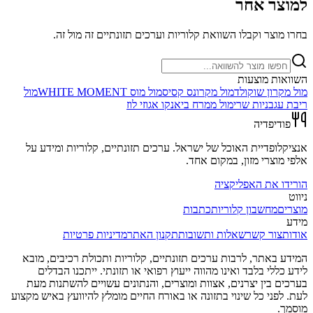
למוצר אחר
בחרו מוצר וקבלו השוואת קלוריות וערכים תזונתיים זה מול זה.
השוואות מוצעות
מול
מקרון שוקולד
מול
מקרונס קסיס
מול
מוס WHITE MOMENT
מול
ריבת עגבניות שרי
מול
ממרח ביאנקו אגוזי לוז
פודיפדיה
אנציקלופדיית האוכל של ישראל. ערכים תזונתיים, קלוריות ומידע על
אלפי מוצרי מזון, במקום אחד.
הורידו את האפליקציה
ניווט
מוצרים
מחשבון קלוריות
כתבות
מידע
אודות
צור קשר
שאלות ותשובות
תקנון האתר
מדיניות פרטיות
המידע באתר, לרבות ערכים תזונתיים, קלוריות ותכולת רכיבים, מובא
לידע כללי בלבד ואינו מהווה ייעוץ רפואי או תזונתי. ייתכנו הבדלים
בערכים בין יצרנים, אצוות ומוצרים, והנתונים עשויים להשתנות מעת
לעת. לפני כל שינוי בתזונה או באורח החיים מומלץ להיוועץ באיש מקצוע
מוסמך.