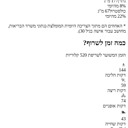
נתרן
177
מ"ג
% מהיומי
8
כולסטרול
67
מ"ג
% מהיומי
22
* האחוזים הם מתוך הצריכה היומית המומלצת (נתוני משרד הבריאות,
מחושב עבור אישה בגיל 30).
כמה זמן לשרוף?
הזמן המשוער לשריפת
520
קלוריות
🚶
144
דקות
הליכה
🏃
59
דקות
ריצה
🚴
74
דקות
אופניים
🏊
43
דקות
שחייה