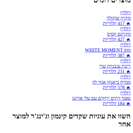
רולדין
מקרון שוקולד
🔥
417
קלוריות
רולדין
מקרונס קסיס
🔥
427
קלוריות
רולדין
מוס WHITE MOMENT
🔥
387
קלוריות
רולדין
ריבת עגבניות שרי
🔥
231
קלוריות
רולדין
ממרח ביאנקו אגוזי לוז
🔥
578
קלוריות
רולדין
טפנד זיתים ירוקים עם עלי אורגנו
🔥
184
קלוריות
השוו את
עוגיות שקדים קינמון וג'ינג'ר
למוצר
אחר