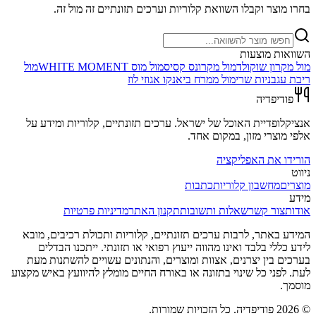
בחרו מוצר וקבלו השוואת קלוריות וערכים תזונתיים זה מול זה.
השוואות מוצעות
מול
מקרון שוקולד
מול
מקרונס קסיס
מול
מוס WHITE MOMENT
מול
ריבת עגבניות שרי
מול
ממרח ביאנקו אגוזי לוז
פודיפדיה
אנציקלופדיית האוכל של ישראל. ערכים תזונתיים, קלוריות ומידע על
אלפי מוצרי מזון, במקום אחד.
הורידו את האפליקציה
ניווט
מוצרים
מחשבון קלוריות
כתבות
מידע
אודות
צור קשר
שאלות ותשובות
תקנון האתר
מדיניות פרטיות
המידע באתר, לרבות ערכים תזונתיים, קלוריות ותכולת רכיבים, מובא
לידע כללי בלבד ואינו מהווה ייעוץ רפואי או תזונתי. ייתכנו הבדלים
בערכים בין יצרנים, אצוות ומוצרים, והנתונים עשויים להשתנות מעת
לעת. לפני כל שינוי בתזונה או באורח החיים מומלץ להיוועץ באיש מקצוע
מוסמך.
©
2026
פודיפדיה. כל הזכויות שמורות.