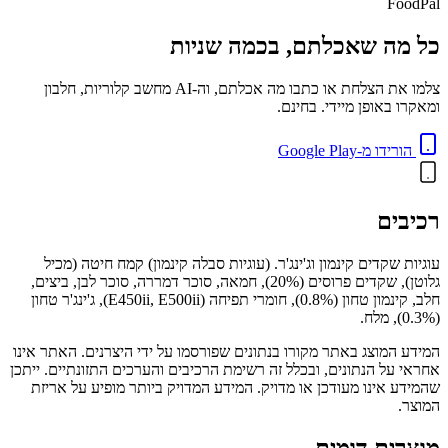
FoodPal
כל מה שאכלתם, בכמה שניות
צלמו את הצלחת או כתבו מה אכלתם, וה-AI מחשב קלוריות, חלבון
ומאקרו באופן מיידי. בחינם.
הורידו מ-Google Play
רכיבים
עוגיות שקדים קינמון וג'ינג'ר. (עוגיות סבלה קינמון) קמח חיטה (מכיל
גלוטן), שקדים פרוסים (20%), חמאה, סוכר דמררה, סוכר לבן, ביצים,
חלב, קינמון טחון (0.8%), חומרי תפיחה (E450ii, E500ii), ג'ינג'ר טחון
(0.3%), מלח.
המידע המוצג באתר מקורו בנתונים שפורסמו על ידי היצרנים. האתר אינו
אחראי על הנתונים, ובכלל זה רשימת הרכיבים והערכים התזונתיים. ייתכן
שהמידע אינו מעודכן או מדויק. המידע המדויק ביותר מופיע על אריזת
המוצר.
מוצרים דומים