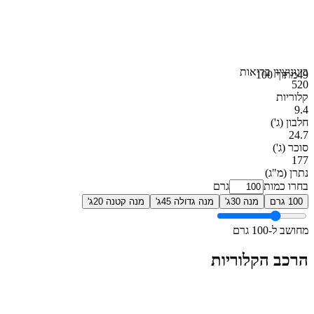
בינוני
ציון בריאות
49
מתוך 100
520
קלוריות
9.4
חלבון
(ג')
24.7
סוכר
(ג')
177
נתרן
(מ"ג)
בחרו כמות
גרם
100 גרם
מנה 30ג'
מנה גדולה 45ג'
מנה קטנה 20ג'
מחושב ל-100 גרם
הרכב הקלוריות