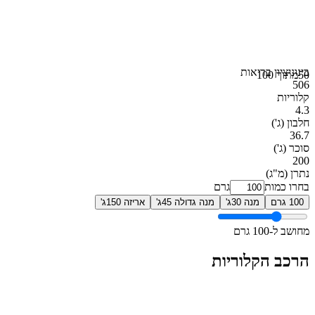
בינוני
ציון בריאות
50
מתוך 100
506
קלוריות
4.3
חלבון
(ג')
36.7
סוכר
(ג')
200
נתרן
(מ"ג)
בחרו כמות
גרם
100 גרם
מנה 30ג'
מנה גדולה 45ג'
אריזה 150ג'
מחושב ל-100 גרם
הרכב הקלוריות