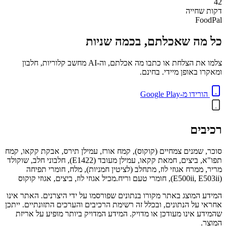
42
דקות
שחייה
FoodPal
כל מה שאכלתם, בכמה שניות
צלמו את הצלחת או כתבו מה אכלתם, וה-AI מחשב קלוריות, חלבון
ומאקרו באופן מיידי. בחינם.
הורידו מ-Google Play
רכיבים
סוכר, שמנים צמחיים (קוקוס), קמח אורז, עמילן תירס, אבקת קקאו, קמח
תפו"א, ביצים, חמאת קקאו, עמילן מעובד (E1422), חלבוני חלב, שוקולד
מריר, ממרח אגוזי לוז, מתחלב (לציטין חמניות), מלח, חומרי תפיחה
(E500ii, E503ii), חומרי טעם וריח.מכיל אגוזי לוז, ביצים, אגוזי קוקוס
המידע המוצג באתר מקורו בנתונים שפורסמו על ידי היצרנים. האתר אינו
אחראי על הנתונים, ובכלל זה רשימת הרכיבים והערכים התזונתיים. ייתכן
שהמידע אינו מעודכן או מדויק. המידע המדויק ביותר מופיע על אריזת
המוצר.