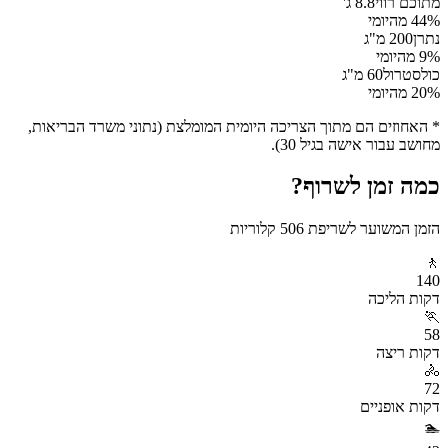
מתוכם רווי
8.8
ג'
% מהיומי
44
נתרן
200
מ"ג
% מהיומי
9
כולסטרול
60
מ"ג
% מהיומי
20
* האחוזים הם מתוך הצריכה היומית המומלצת (נתוני משרד הבריאות,
מחושב עבור אישה בגיל 30).
כמה זמן לשרוף?
הזמן המשוער לשריפת
506
קלוריות
🚶
140
דקות
הליכה
🏃
58
דקות
ריצה
🚴
72
דקות
אופניים
🏊