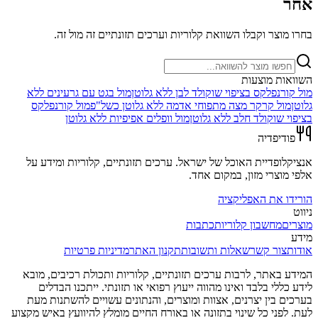
אחר
בחרו מוצר וקבלו השוואת קלוריות וערכים תזונתיים זה מול זה.
השוואות מוצעות
מול
קורנפלקס בציפוי שוקולד לבן ללא גלוטן
מול
בגט עם גרעינים ללא
גלוטן
מול
קרקר מצה מתפוחי אדמה ללא גלוטן כשל"פ
מול
קורנפלקס
בציפוי שוקולד חלב ללא גלוטן
מול
וופלים אפיפיות ללא גלוטן
פודיפדיה
אנציקלופדיית האוכל של ישראל. ערכים תזונתיים, קלוריות ומידע על
אלפי מוצרי מזון, במקום אחד.
הורידו את האפליקציה
ניווט
מוצרים
מחשבון קלוריות
כתבות
מידע
אודות
צור קשר
שאלות ותשובות
תקנון האתר
מדיניות פרטיות
המידע באתר, לרבות ערכים תזונתיים, קלוריות ותכולת רכיבים, מובא
לידע כללי בלבד ואינו מהווה ייעוץ רפואי או תזונתי. ייתכנו הבדלים
בערכים בין יצרנים, אצוות ומוצרים, והנתונים עשויים להשתנות מעת
לעת. לפני כל שינוי בתזונה או באורח החיים מומלץ להיוועץ באיש מקצוע