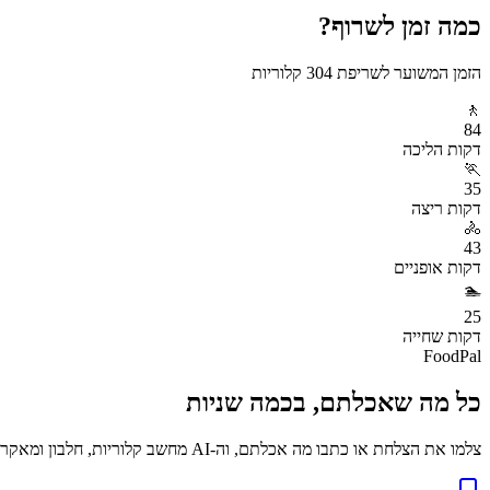
כמה זמן לשרוף?
הזמן המשוער לשריפת
304
קלוריות
🚶
84
דקות
הליכה
🏃
35
דקות
ריצה
🚴
43
דקות
אופניים
🏊
25
דקות
שחייה
FoodPal
כל מה שאכלתם, בכמה שניות
צלמו את הצלחת או כתבו מה אכלתם, וה-AI מחשב קלוריות, חלבון ומאקרו באופן מיידי. בחינם.