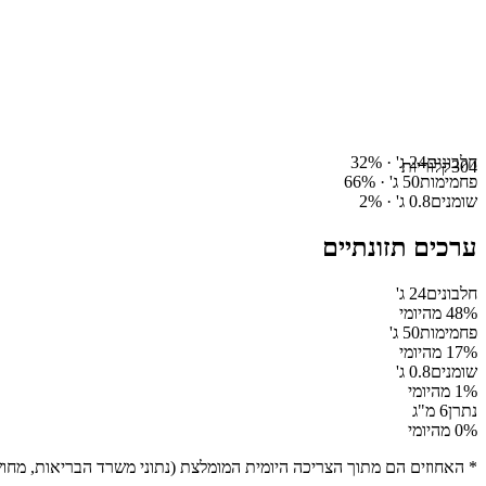
חלבונים
24
ג' ·
%
32
304
קלוריות
פחמימות
50
ג' ·
%
66
שומנים
0.8
ג' ·
%
2
ערכים תזונתיים
חלבונים
24
ג'
% מהיומי
48
פחמימות
50
ג'
% מהיומי
17
שומנים
0.8
ג'
% מהיומי
1
נתרן
6
מ"ג
% מהיומי
0
* האחוזים הם מתוך הצריכה היומית המומלצת (נתוני משרד הבריאות, מחושב ע