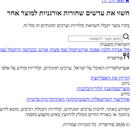
🔥
900
קלוריות
השוו את
עדשים שחורות אורגניות
למוצר אחר
בחרו מוצר וקבלו השוואת קלוריות וערכים תזונתיים זה מול זה.
השוואות מוצעות
מול
אבקת חלבון אפונה אורגנית
מול
שמן פשתן אורגני בכבישה קרה
מול
שמן 
פודיפדיה
אנציקלופדיית האוכל של ישראל. ערכים תזונתיים, קלוריות ומידע על אלפי מ
הורידו את האפליקציה
ניווט
מוצרים
מחשבון קלוריות
כתבות
מידע
אודות
צור קשר
שאלות ותשובות
תקנון האתר
מדיניות פרטיות
המידע באתר, לרבות ערכים תזונתיים, קלוריות ותכולת רכיבים, מובא לידע כל
בתזונה או באורח החיים מומלץ להיוועץ באיש מקצוע מוסמך.
©
2026
פודיפדיה. כל הזכויות שמורות.