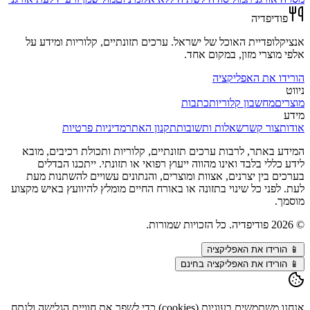
פודיפדיה
אנציקלופדיית האוכל של ישראל. ערכים תזונתיים, קלוריות ומידע על
אלפי מוצרי מזון, במקום אחד.
הורידו את האפליקציה
ניווט
מוצרים
מחשבון קלוריות
כתבות
מידע
אודות
צור קשר
שאלות ותשובות
תקנון האתר
מדיניות פרטיות
המידע באתר, לרבות ערכים תזונתיים, קלוריות ותכולת רכיבים, מובא
לידע כללי בלבד ואינו מהווה ייעוץ רפואי או תזונתי. ייתכנו הבדלים
בערכים בין יצרנים, אצוות ומוצרים, והנתונים עשויים להשתנות מעת
לעת. לפני כל שינוי בתזונה או באורח החיים מומלץ להיוועץ באיש מקצוע
מוסמך.
©
2026
פודיפדיה. כל הזכויות שמורות.
📱
הורידו את האפליקציה
📱 הורידו את האפליקציה בחינם
אנחנו משתמשים בעוגיות (cookies) כדי לשפר את חוויית הגלישה ולנתח