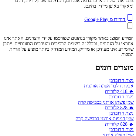
צלמו את הצלחת או כתבו מה אכלתם, וה-AI מחשב קלוריות, חלבון
ומאקרו באופן מיידי. בחינם.
הורידו מ-Google Play
המידע המוצג באתר מקורו בנתונים שפורסמו על ידי היצרנים. האתר אינו
אחראי על הנתונים, ובכלל זה רשימת הרכיבים והערכים התזונתיים. ייתכן
שהמידע אינו מעודכן או מדויק. המידע המדויק ביותר מופיע על אריזת
המוצר.
מוצרים דומים
ניצת הדובדבן
אבקת חלבון אפונה אורגנית
🔥
418
קלוריות
ניצת הדובדבן
שמן פשתן אורגני בכבישה קרה
🔥
828
קלוריות
ניצת הדובדבן
שמן חמניות אורגני בכבישה קרה
🔥
828
קלוריות
ניצת הדובדבן
שמן קנולה אורגני