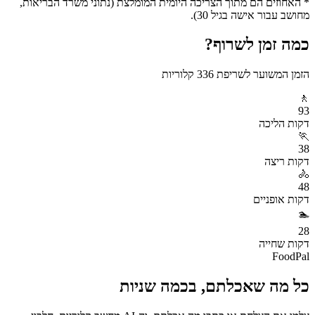
* האחוזים הם מתוך הצריכה היומית המומלצת (נתוני משרד הבריאות,
מחושב עבור אישה בגיל 30).
כמה זמן לשרוף?
הזמן המשוער לשריפת
336
קלוריות
🚶
93
דקות
הליכה
🏃
38
דקות
ריצה
🚴
48
דקות
אופניים
🏊
28
דקות
שחייה
FoodPal
כל מה שאכלתם, בכמה שניות