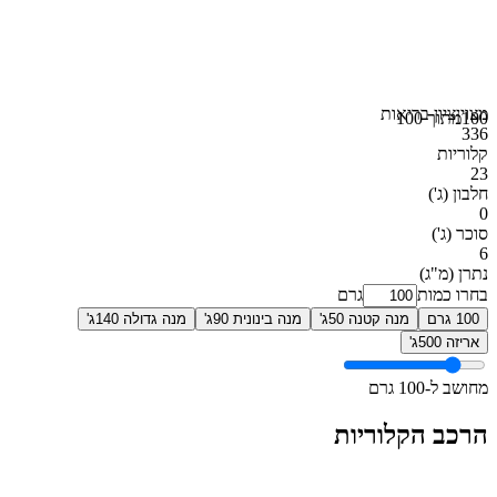
מצוין
ציון בריאות
100
מתוך 100
336
קלוריות
23
חלבון
(ג')
0
סוכר
(ג')
6
נתרן
(מ"ג)
בחרו כמות
גרם
100 גרם
מנה קטנה 50ג'
מנה בינונית 90ג'
מנה גדולה 140ג'
אריזה 500ג'
מחושב ל-100 גרם
הרכב הקלוריות