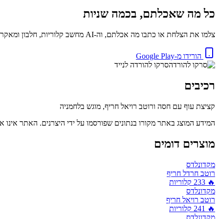
כל מה שאכלתם, בכמה שניות
צלמו את הצלחת או כתבו מה אכלתם, וה-AI מחשב קלוריות, חלבון ומאקרו באופן מיידי. בחינם.
הורידו מ-Google Play
סרקו להורדה לנייד
רכיבים
קציצת עוף עם חסה ורוטב רויאל חריף, מוגש בלחמניה
המידע המוצג באתר מקורו בנתונים שפורסמו על ידי היצרנים. האתר אינו אח
מוצרים דומים
מקדונלדס
רוטב חרדל חריף
🔥
233
קלוריות
מקדונלדס
רוטב רויאל חריף
🔥
241
קלוריות
מקדונלדס