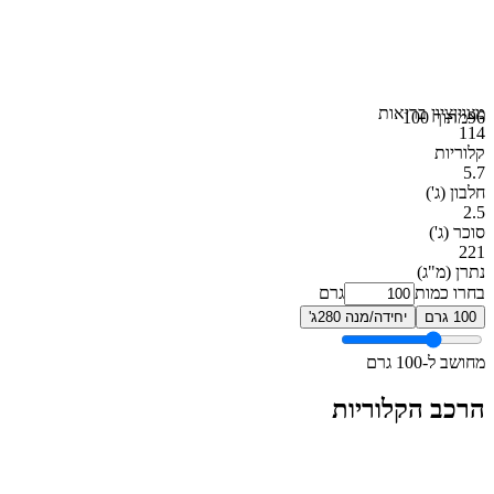
מצוין
ציון בריאות
96
מתוך 100
114
קלוריות
5.7
חלבון
(ג')
2.5
סוכר
(ג')
221
נתרן
(מ"ג)
בחרו כמות
גרם
100 גרם
יחידה/מנה 280ג'
מחושב ל-100 גרם
הרכב הקלוריות