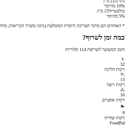
נתרן
221
מ"ג
% מהיומי
10
כולסטרול
15
מ"ג
% מהיומי
5
* האחוזים הם מתוך הצריכה היומית המומלצת (נתוני משרד הבריאות, מחושב ע
כמה זמן לשרוף?
הזמן המשוער לשריפת
114
קלוריות
🚶
32
דקות
הליכה
🏃
13
דקות
ריצה
🚴
16
דקות
אופניים
🏊
9
דקות
שחייה
FoodPal