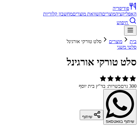
פודיפדיה
האפליקציה
מוצרים
השוואת מוצרים
מחשבון קלוריות
חיפוש
בית
מוצרים
סלט טורקי אורגינל
סלטי משני
סלט טורקי אורגינל
300 גרם
כשרות: בד"ץ בית יוסף
שיתוף
שיתוף בוואטסאפ