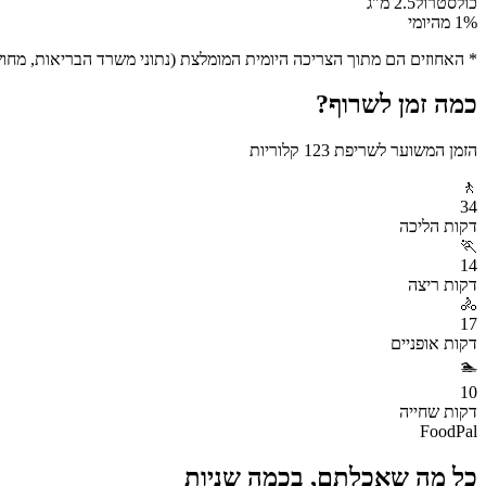
כולסטרול
2.5
מ"ג
% מהיומי
1
* האחוזים הם מתוך הצריכה היומית המומלצת (נתוני משרד הבריאות, מחושב ע
כמה זמן לשרוף?
הזמן המשוער לשריפת
123
קלוריות
🚶
34
דקות
הליכה
🏃
14
דקות
ריצה
🚴
17
דקות
אופניים
🏊
10
דקות
שחייה
FoodPal
כל מה שאכלתם, בכמה שניות