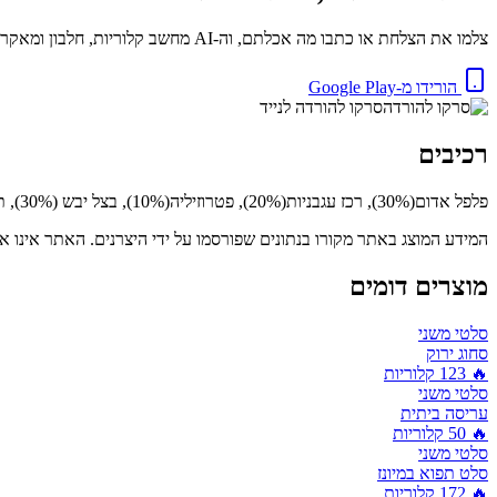
צלמו את הצלחת או כתבו מה אכלתם, וה-AI מחשב קלוריות, חלבון ומאקרו באופן מיידי. בחינם.
הורידו מ-Google Play
סרקו להורדה לנייד
רכיבים
פלפל אדום(30%), רכז עגבניות(20%), פטרוזיליה(10%), בצל יבש (30%), תבלינים, סוכר, שמן סויה, חומר משמר(E202)
המידע המוצג באתר מקורו בנתונים שפורסמו על ידי היצרנים. האתר אינו אח
מוצרים דומים
סלטי משני
סחוג ירוק
🔥
123
קלוריות
סלטי משני
עריסה ביתית
🔥
50
קלוריות
סלטי משני
סלט תפוא במיונז
🔥
172
קלוריות