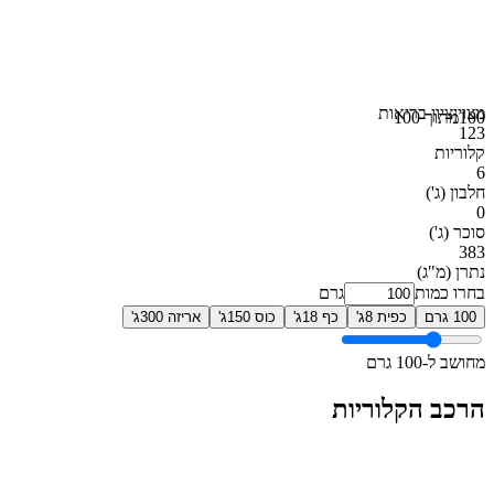
מצוין
ציון בריאות
100
מתוך 100
123
קלוריות
6
חלבון
(ג')
0
סוכר
(ג')
383
נתרן
(מ"ג)
בחרו כמות
גרם
100 גרם
כפית 8ג'
כף 18ג'
כוס 150ג'
אריזה 300ג'
מחושב ל-100 גרם
הרכב הקלוריות