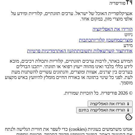
פודיפדיה
אנציקלופדיית האוכל של ישראל. ערכים תזונתיים, קלוריות ומידע על
אלפי מוצרי מזון, במקום אחד.
הורידו את האפליקציה
ניווט
מוצרים
מחשבון קלוריות
כתבות
מידע
אודות
צור קשר
שאלות ותשובות
תקנון האתר
מדיניות פרטיות
המידע באתר, לרבות ערכים תזונתיים, קלוריות ותכולת רכיבים, מובא
לידע כללי בלבד ואינו מהווה ייעוץ רפואי או תזונתי. ייתכנו הבדלים
בערכים בין יצרנים, אצוות ומוצרים, והנתונים עשויים להשתנות מעת
לעת. לפני כל שינוי בתזונה או באורח החיים מומלץ להיוועץ באיש מקצוע
מוסמך.
©
2026
פודיפדיה. כל הזכויות שמורות.
📱
הורידו את האפליקציה
📱 הורידו את האפליקציה בחינם
אנחנו משתמשים בעוגיות (cookies) כדי לשפר את חוויית הגלישה ולנתח
את התנועה באתר. המשך השימוש מהווה הסכמה. פרטים נוספים