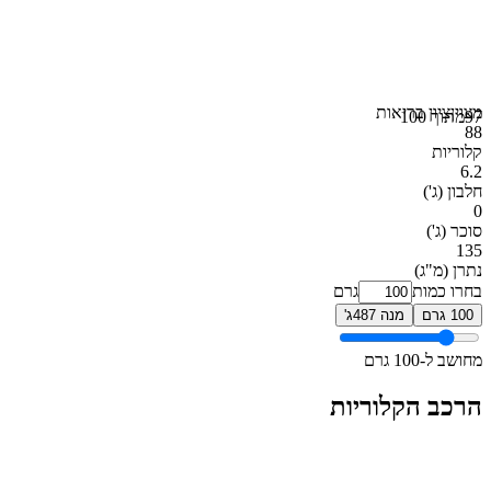
מצוין
ציון בריאות
97
מתוך 100
88
קלוריות
6.2
חלבון
(ג')
0
סוכר
(ג')
135
נתרן
(מ"ג)
בחרו כמות
גרם
100 גרם
מנה 487ג'
מחושב ל-100 גרם
הרכב הקלוריות