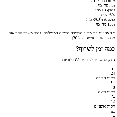
מתוכם רווי
0.7
ג'
% מהיומי
3
נתרן
135
מ"ג
% מהיומי
6
כולסטרול
39.2
מ"ג
% מהיומי
13
* האחוזים הם מתוך הצריכה היומית המומלצת (נתוני משרד הבריאות,
מחושב עבור אישה בגיל 30).
כמה זמן לשרוף?
הזמן המשוער לשריפת
88
קלוריות
🚶
24
דקות
הליכה
🏃
10
דקות
ריצה
🚴
12
דקות
אופניים
🏊