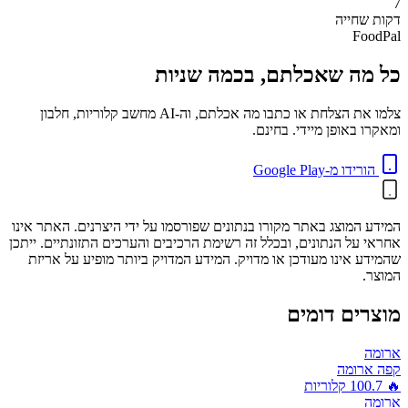
7
דקות
שחייה
FoodPal
כל מה שאכלתם, בכמה שניות
צלמו את הצלחת או כתבו מה אכלתם, וה-AI מחשב קלוריות, חלבון
ומאקרו באופן מיידי. בחינם.
הורידו מ-Google Play
המידע המוצג באתר מקורו בנתונים שפורסמו על ידי היצרנים. האתר אינו
אחראי על הנתונים, ובכלל זה רשימת הרכיבים והערכים התזונתיים. ייתכן
שהמידע אינו מעודכן או מדויק. המידע המדויק ביותר מופיע על אריזת
המוצר.
מוצרים דומים
ארומה
קפה ארומה
🔥
100.7
קלוריות
ארומה