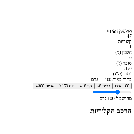
מצוין
ציון בריאות
99
מתוך 100
47
קלוריות
1
חלבון
(ג')
0
סוכר
(ג')
350
נתרן
(מ"ג)
בחרו כמות
גרם
100 גרם
כפית 8ג'
כף 18ג'
כוס 150ג'
אריזה 300ג'
מחושב ל-100 גרם
הרכב הקלוריות