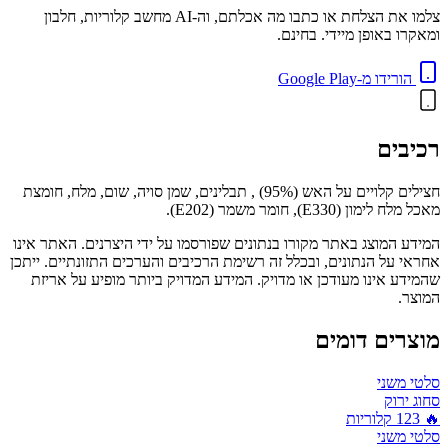
צלמו את הצלחת או כתבו מה אכלתם, וה-AI מחשב קלוריות, חלבון
ומאקרו באופן מיידי. בחינם.
הורידו מ-Google Play
רכיבים
חצילים קלויים על האש (95%) , תבלינים, שמן סויה, שום, מלח, חומצת
מאכל מלח לימון (E330), חומר משמר (E202).
המידע המוצג באתר מקורו בנתונים שפורסמו על ידי היצרנים. האתר אינו
אחראי על הנתונים, ובכלל זה רשימת הרכיבים והערכים התזונתיים. ייתכן
שהמידע אינו מעודכן או מדויק. המידע המדויק ביותר מופיע על אריזת
המוצר.
מוצרים דומים
סלטי משני
סחוג ירוק
🔥
123
קלוריות
סלטי משני