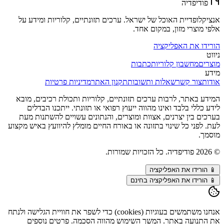
פודיפדיה
אנציקלופדיית האוכל של ישראל. ערכים תזונתיים, קלוריות ומידע על
אלפי מוצרי מזון, במקום אחד.
הורידו את האפליקציה
ניווט
מוצרים
מחשבון קלוריות
כתבות
מידע
אודות
צור קשר
שאלות ותשובות
תקנון האתר
מדיניות פרטיות
המידע באתר, לרבות ערכים תזונתיים, קלוריות ותכולת רכיבים, מובא
לידע כללי בלבד ואינו מהווה ייעוץ רפואי או תזונתי. ייתכנו הבדלים
בערכים בין יצרנים, אצוות ומוצרים, והנתונים עשויים להשתנות מעת
לעת. לפני כל שינוי בתזונה או באורח החיים מומלץ להיוועץ באיש מקצוע
מוסמך.
©
2026
פודיפדיה. כל הזכויות שמורות.
📱
הורידו את האפליקציה
📱 הורידו את האפליקציה בחינם
אנחנו משתמשים בעוגיות (cookies) כדי לשפר את חוויית הגלישה ולנתח
את התנועה באתר. המשך השימוש מהווה הסכמה. פרטים נוספים