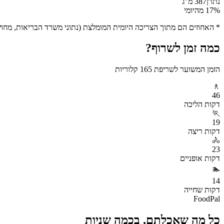
נתרן
387
מ"ג
% מהיומי
17
* האחוזים הם מתוך הצריכה היומית המומלצת (נתוני משרד הבריאות, מחושב ע
כמה זמן לשרוף?
הזמן המשוער לשריפת
165
קלוריות
🚶
46
דקות
הליכה
🏃
19
דקות
ריצה
🚴
23
דקות
אופניים
🏊
14
דקות
שחייה
FoodPal
כל מה שאכלתם, בכמה שניות