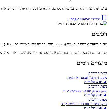
צלמו את הצלחת או כתבו מה אכלתם, וה-AI מחשב קלוריות, חלבון ומאקרו באופן מיידי. בחינם.
הורידו מ-Google Play
סרקו להורדה לנייד
רכיבים
מחית תפוחי אדמה אורגניים (70%), (מים, תפוחי אדמה מיובשים (18%)), קמח חיטה*, עמילן תפוח אדמה*, קמח אורז*, מלח שולחן, מווסת חומציות (חומצה לקטית), כורכום*.
המידע המוצג באתר מקורו בנתונים שפורסמו על ידי היצרנים. האתר אינו אח
מוצרים דומים
ניצת הדובדבן
אבקת חלבון אפונה אורגנית
🔥
418
קלוריות
ניצת הדובדבן
שמן פשתן אורגני בכבישה קרה
🔥
828
קלוריות
ניצת הדובדבן
שמן חמניות אורגני בכבישה קרה
🔥
828
קלוריות