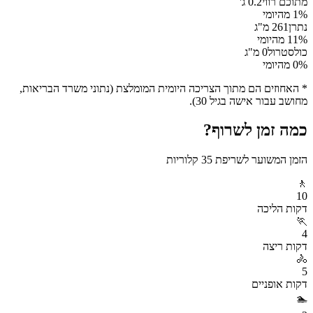
מתוכם רווי
0.2
ג'
% מהיומי
1
נתרן
261
מ"ג
% מהיומי
11
כולסטרול
0
מ"ג
% מהיומי
0
* האחוזים הם מתוך הצריכה היומית המומלצת (נתוני משרד הבריאות,
מחושב עבור אישה בגיל 30).
כמה זמן לשרוף?
הזמן המשוער לשריפת
35
קלוריות
🚶
10
דקות
הליכה
🏃
4
דקות
ריצה
🚴
5
דקות
אופניים
🏊