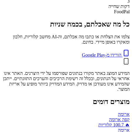
3
דקות
שחייה
FoodPal
כל מה שאכלתם, בכמה שניות
צלמו את הצלחת או כתבו מה אכלתם, וה-AI מחשב קלוריות, חלבון
ומאקרו באופן מיידי. בחינם.
הורידו מ-Google Play
המידע המוצג באתר מקורו בנתונים שפורסמו על ידי היצרנים. האתר אינו
אחראי על הנתונים, ובכלל זה רשימת הרכיבים והערכים התזונתיים. ייתכן
שהמידע אינו מעודכן או מדויק. המידע המדויק ביותר מופיע על אריזת
המוצר.
מוצרים דומים
ארומה
קפה ארומה
🔥
100.7
קלוריות
ארומה