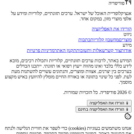
פודיפדיה
אנציקלופדיית האוכל של ישראל. ערכים תזונתיים, קלוריות ומידע על
אלפי מוצרי מזון, במקום אחד.
הורידו את האפליקציה
ניווט
מוצרים
מחשבון קלוריות
כתבות
מידע
אודות
צור קשר
שאלות ותשובות
תקנון האתר
מדיניות פרטיות
המידע באתר, לרבות ערכים תזונתיים, קלוריות ותכולת רכיבים, מובא
לידע כללי בלבד ואינו מהווה ייעוץ רפואי או תזונתי. ייתכנו הבדלים
בערכים בין יצרנים, אצוות ומוצרים, והנתונים עשויים להשתנות מעת
לעת. לפני כל שינוי בתזונה או באורח החיים מומלץ להיוועץ באיש מקצוע
מוסמך.
©
2026
פודיפדיה. כל הזכויות שמורות.
📱
הורידו את האפליקציה
📱 הורידו את האפליקציה בחינם
אנחנו משתמשים בעוגיות (cookies) כדי לשפר את חוויית הגלישה ולנתח
את התנועה באתר. המשך השימוש מהווה הסכמה. פרטים נוספים