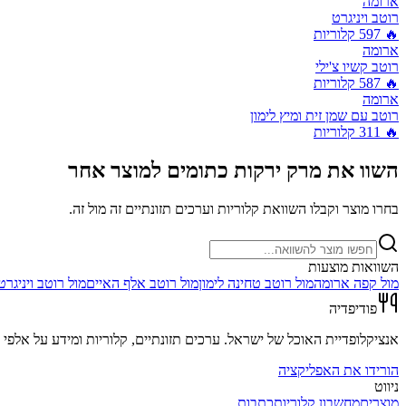
ארומה
רוטב ויניגרט
🔥
597
קלוריות
ארומה
רוטב קשיו צ'ילי
🔥
587
קלוריות
ארומה
רוטב עם שמן זית ומיץ לימון
🔥
311
קלוריות
השוו את
מרק ירקות כתומים
למוצר אחר
בחרו מוצר וקבלו השוואת קלוריות וערכים תזונתיים זה מול זה.
השוואות מוצעות
מול
קפה ארומה
מול
רוטב טחינה לימון
מול
רוטב אלף האיים
מול
רוטב ויניגרט
פודיפדיה
אנציקלופדיית האוכל של ישראל. ערכים תזונתיים, קלוריות ומידע על אלפי מ
הורידו את האפליקציה
ניווט
מוצרים
מחשבון קלוריות
כתבות