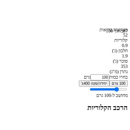
מצוין
ציון בריאות
87
מתוך 100
52
קלוריות
0.9
חלבון
(ג')
1.9
סוכר
(ג')
353
נתרן
(מ"ג)
בחרו כמות
גרם
100 גרם
יחידה/מנה 400ג'
מחושב ל-100 גרם
הרכב הקלוריות