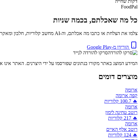
דקות
שחייה
FoodPal
כל מה שאכלתם, בכמה שניות
צלמו את הצלחת או כתבו מה אכלתם, וה-AI מחשב קלוריות, חלבון ומאקרו באופן מיידי. בחינם.
הורידו מ-Google Play
סרקו להורדה לנייד
המידע המוצג באתר מקורו בנתונים שפורסמו על ידי היצרנים. האתר אינו אח
מוצרים דומים
ארומה
קפה ארומה
🔥
100.7
קלוריות
ארומה
רוטב טחינה לימון
🔥
217
קלוריות
ארומה
רוטב אלף האיים
🔥
124
קלוריות