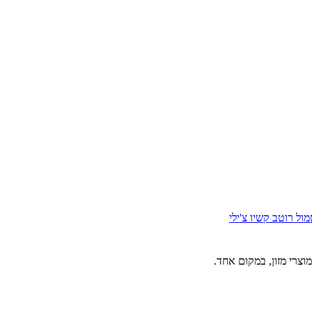
מול
רוטב קשיו צ'ילי
וצרי מזון, במקום אחד.