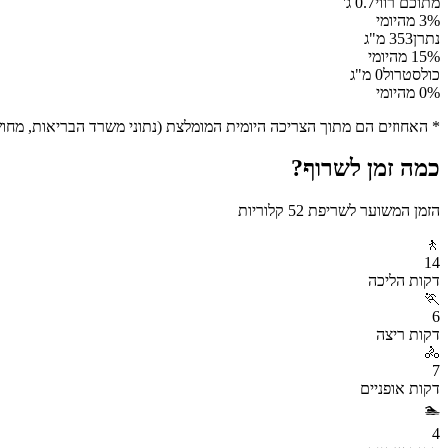
מתוכם רווי
0.7
ג'
% מהיומי
3
נתרן
353
מ"ג
% מהיומי
15
כולסטרול
0
מ"ג
% מהיומי
0
* האחוזים הם מתוך הצריכה היומית המומלצת (נתוני משרד הבריאות, מחושב ע
כמה זמן לשרוף?
הזמן המשוער לשריפת
52
קלוריות
🚶
14
דקות
הליכה
🏃
6
דקות
ריצה
🚴
7
דקות
אופניים
🏊
4