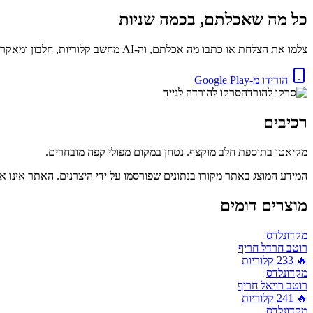
כל מה שאכלתם, בכמה שניות
צלמו את הצלחת או כתבו מה אכלתם, וה-AI מחשב קלוריות, חלבון ומאקרו באופן מיידי. בחינם.
הורידו מ-Google Play
סרקו להורדה לנייד
רכיבים
מקיאטו בתוספת חלב מוקצף. נטחן במקום מפולי קפה מובחרים.
המידע המוצג באתר מקורו בנתונים שפורסמו על ידי היצרנים. האתר אינו אח
מוצרים דומים
מקדונלדס
רוטב חרדל חריף
🔥
233
קלוריות
מקדונלדס
רוטב רויאל חריף
🔥
241
קלוריות
מקדונלדס