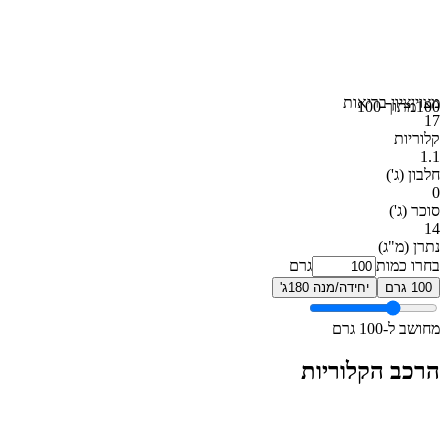
מצוין
ציון בריאות
100
מתוך 100
17
קלוריות
1.1
חלבון
(ג')
0
סוכר
(ג')
14
נתרן
(מ"ג)
בחרו כמות
גרם
100 גרם
יחידה/מנה 180ג'
מחושב ל-100 גרם
הרכב הקלוריות