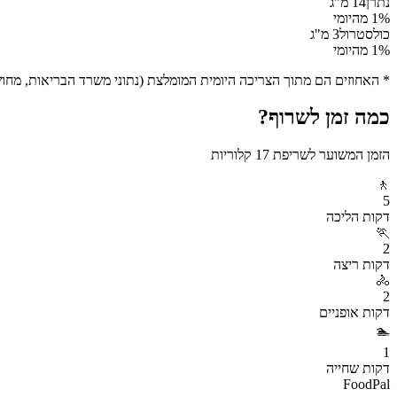
נתרן
14
מ"ג
% מהיומי
1
כולסטרול
3
מ"ג
% מהיומי
1
* האחוזים הם מתוך הצריכה היומית המומלצת (נתוני משרד הבריאות, מחושב ע
כמה זמן לשרוף?
הזמן המשוער לשריפת
17
קלוריות
🚶
5
דקות
הליכה
🏃
2
דקות
ריצה
🚴
2
דקות
אופניים
🏊
1
דקות
שחייה
FoodPal